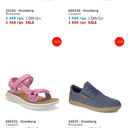
35103 - Grunberg
060230 - Grunberg
Мокасини
Сандалії
2 468 грн.
3 095 грн
1 900 грн.
2 645 грн
2 368 грн
SALE
1 800 грн
SALE
–32%
–23%
060231 - Grunberg
34825 - Grunberg
Сандалії
Мокасини