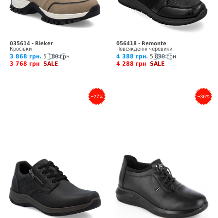
035614 - Rieker
056418 - Remonte
Кросівки
Повсякденні черевики
3 868 грн.
5 180 грн
4 388 грн.
5 890 грн
3 768 грн
SALE
4 288 грн
SALE
–27%
–36%