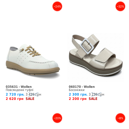
–24%
–32%
035631 - Wollen
060170 - Wollen
Повсякденні туфлі
Босоніжки
2 720 грн.
3 425 грн
2 300 грн.
3 235 грн
2 620 грн
SALE
2 200 грн
SALE
–20%
–8%