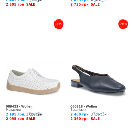
2 405 грн.
3 395 грн
2 835 грн.
4 025 грн
2 305 грн
SALE
2 735 грн
SALE
–32%
–32%
089423 - Wollen
060218 - Wollen
Мокасини
Босоніжки
2 195 грн.
3 080 грн
2 460 грн.
3 475 грн
2 095 грн
SALE
2 360 грн
SALE