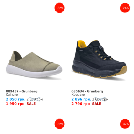
–32%
–24%
089457 - Grunberg
035634 - Grunberg
Сліпони
Кросівки
2 050 грн.
2 870 грн
2 896 грн.
3 660 грн
1 950 грн
SALE
2 796 грн
SALE
–32%
–32%