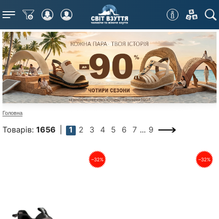
Меню
Головна
Товарів:
1656
1
2
3
4
5
6
7
...
9
–32%
–32%