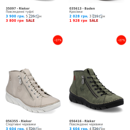
35097 - Rieker
035613 - Baden
Повсякденні туфлі
Кросівки
3 900 грн.
5 225 грн
2 028 грн.
3 015 грн
3 800 грн
SALE
1 928 грн
SALE
–27%
–27%
056355 - Rieker
056416 - Rieker
Спортивні черевики
Повсякденні черевики
3 604 грн.
4 820 грн
3 604 грн.
4 820 грн