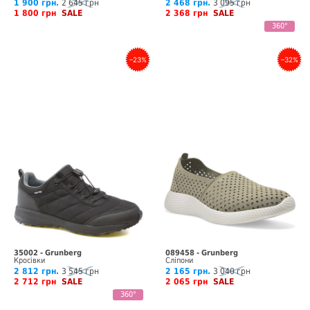
1 900 грн.
2 645 грн
2 468 грн.
3 095 грн
1 800 грн
SALE
2 368 грн
SALE
360°
–23%
–32%
35002 - Grunberg
089458 - Grunberg
Кросівки
Сліпони
2 812 грн.
3 545 грн
2 165 грн.
3 040 грн
2 712 грн
SALE
2 065 грн
SALE
360°