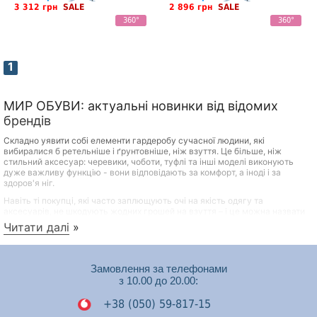
3 312 грн
SALE
2 896 грн
SALE
360°
360°
1
МИР ОБУВИ: актуальні новинки від відомих
брендів
Складно уявити собі елементи гардеробу сучасної людини, які
вибиралися б ретельніше і ґрунтовніше, ніж взуття. Це більше, ніж
стильний аксесуар: черевики, чоботи, туфлі та інші моделі виконують
дуже важливу функцію - вони відповідають за комфорт, а іноді і за
здоров'я ніг.
Навіть ті покупці, які часто заплющують очі на якість одягу та
аксесуарів, не шкодують жодних грошей на взуття – і це можна назвати
практичним та продуманим підходом. Переваги якісного взуття відомі
Читати далі
»
всім:
Довговічність
Замовлення за телефонами
Міцність
з 10.00 до 20.00:
Здатність зберігати акуратний зовнішній вигляд при
правильному догляді
+38 (050) 59-817-15
Сприятливий вплив на самопочуття, настрій та стан