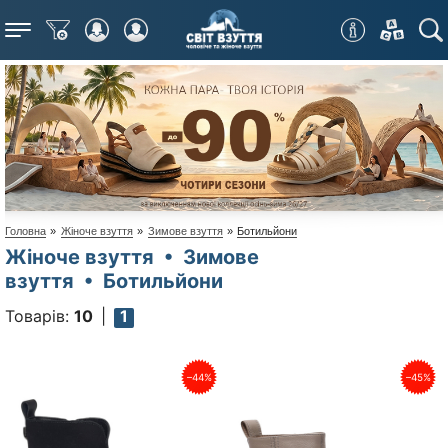
Меню
Головна
»
Жіноче взуття
»
Зимове взуття
»
Ботильйони
Жіноче взуття • Зимове
взуття • Ботильйони
Товарів:
10
1
–44%
–45%