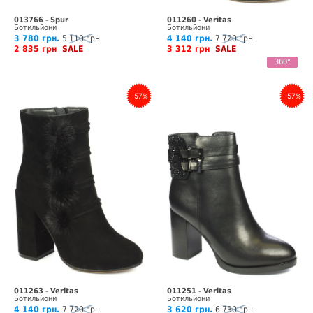
013766 - Spur
011260 - Veritas
Ботильйони
Ботильйони
3 780 грн.
5 110 грн
4 140 грн.
7 720 грн
2 835 грн
SALE
3 312 грн
SALE
Відео
360°
–57%
–57%
011263 - Veritas
011251 - Veritas
Ботильйони
Ботильйони
4 140 грн.
7 720 грн
3 620 грн.
6 730 грн