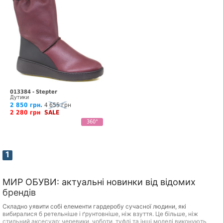
013384 - Stepter
Дутики
2 850 грн.
4 655 грн
2 280 грн
SALE
360°
1
МИР ОБУВИ: актуальні новинки від відомих
брендів
Складно уявити собі елементи гардеробу сучасної людини, які
вибиралися б ретельніше і ґрунтовніше, ніж взуття. Це більше, ніж
стильний аксесуар: черевики, чоботи, туфлі та інші моделі виконують