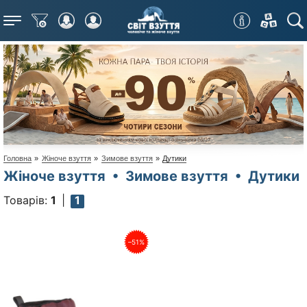
Меню
Головна
»
Жіноче взуття
»
Зимове взуття
»
Дутики
Жіноче взуття • Зимове взуття • Дутики
Товарів:
1
1
–51%