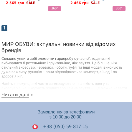
2 565 грн
SALE
2 466 грн
SALE
360°
360°
1
МИР ОБУВИ: актуальні новинки від відомих
брендів
Складно уявити собі елементи гардеробу сучасної людини, які
вибиралися б ретельніше і ґрунтовніше, ніж взуття. Це більше, ніж
стильний аксесуар: черевики, чоботи, туфлі та інші моделі виконують
дуже важливу функцію - вони відповідають за комфорт, а іноді і за
здоров'я ніг.
Навіть ті покупці, які часто заплющують очі на якість одягу та
аксесуарів, не шкодують жодних грошей на взуття – і це можна назвати
практичним та продуманим підходом. Переваги якісного взуття відомі
Читати далі
»
всім:
Довговічність
Замовлення за телефонами
Міцність
з 10.00 до 20.00:
Здатність зберігати акуратний зовнішній вигляд при
правильному догляді
+38 (050) 59-817-15
Сприятливий вплив на самопочуття, настрій та стан