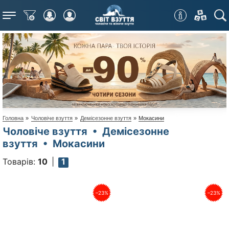
Меню
Головна
»
Чоловіче взуття
»
Демісезонне взуття
»
Мокасини
Чоловіче взуття • Демісезонне
взуття • Мокасини
Товарів:
10
1
–23%
–23%