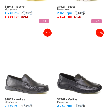
34945 - Tesoro
34924 - Lusco
Мокасини
Мокасини
1 740 грн.
2 575 грн
2 020 грн.
3 010 грн
1 566 грн
SALE
1 818 грн
SALE
360°
360°
–45%
–47%
34872 - Veritas
34761 - Veritas
Мокасини
Мокасини
2 850 грн.
4 655 грн
2 740 грн.
4 655 грн