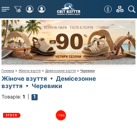
Меню
Головна
»
Жіноче взуття
»
Демісезонне взуття
»
Черевики
Жіноче взуття • Демісезонне
взуття • Черевики
Товарів:
1
1
–76%