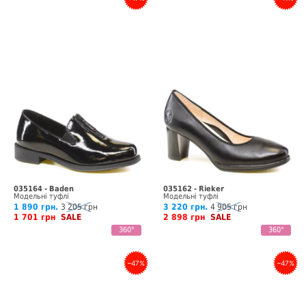
035164 - Baden
035162 - Rieker
Модельні туфлі
Модельні туфлі
1 890 грн.
3 205 грн
3 220 грн.
4 905 грн
1 701 грн
SALE
2 898 грн
SALE
360°
360°
–47%
–47%