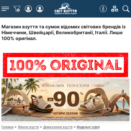
Меню
Магазин взуття та сумок відомих світових брендів із
Німеччини, Швейцарії, Великобританії, Італії. Лише
100% оригінал.
Головна
»
Жіноче взуття
»
Демісезонне взуття
»
Модельні туфлі