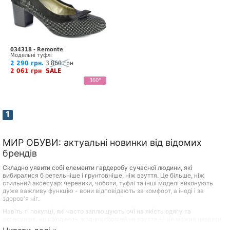
034318 - Remonte
Модельні туфлі
2 290 грн.
3 860 грн
2 061 грн
SALE
360°
1
МИР ОБУВИ: актуальні новинки від відомих
брендів
Складно уявити собі елементи гардеробу сучасної людини, які
вибиралися б ретельніше і ґрунтовніше, ніж взуття. Це більше, ніж
стильний аксесуар: черевики, чоботи, туфлі та інші моделі виконують
дуже важливу функцію - вони відповідають за комфорт, а іноді і за
здоров'я ніг.
Навіть ті покупці, які часто заплющують очі на якість одягу та
аксесуарів, не шкодують жодних грошей на взуття – і це можна назвати
практичним та продуманим підходом. Переваги якісного взуття відомі