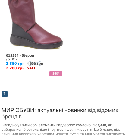
013384 - Stepter
Дутики
2 850 грн.
4 655 грн
2 280 грн
SALE
360°
1
МИР ОБУВИ: актуальні новинки від відомих
брендів
Складно уявити собі елементи гардеробу сучасної людини, які
вибиралися б ретельніше і ґрунтовніше, ніж взуття. Це більше, ніж
стильний аксесуар: черевики, чоботи, туфлі та інші моделі виконують