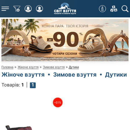
Меню
Головна
»
Жіноче взуття
»
Зимове взуття
»
Дутики
Жіноче взуття • Зимове взуття • Дутики
Товарів:
1
1
–51%