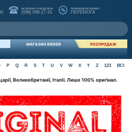
НА ЗВ'ЯЗКУ З 9:00 ДО 20:00
ПРОМОКОД НА ЗНИЖКУ
КИ
(098) 098-17-15
ПЕРЕМОГА
МАГАЗИН RIEKER
РОЗПРОДАЖ
O
P
Q
R
S
T
U
V
W
X
Y
Z
123
ВСІ
арії, Великобританії, Італії. Лише 100% оригінал.