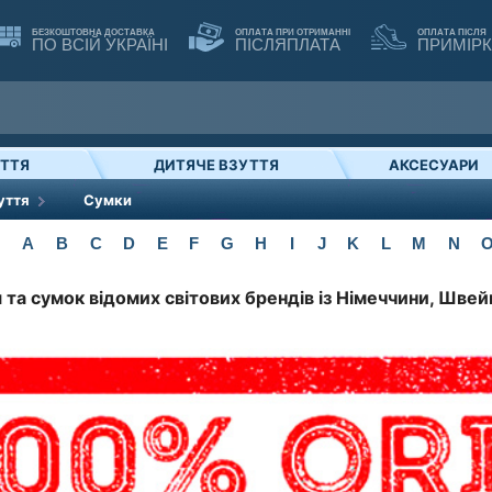
БЕЗКОШТОВНА ДОСТАВКА
ОПЛАТА ПРИ ОТРИМАННІ
ОПЛАТА ПІСЛЯ
ПО ВСІЙ УКРАЇНІ
ПІСЛЯПЛАТА
ПРИМІР
УТТЯ
ДИТЯЧЕ ВЗУТТЯ
АКСЕСУАРИ
уття
Сумки
A
B
C
D
E
F
G
H
I
J
K
L
M
N
 та сумок відомих світових брендів із Німеччини, Швейц