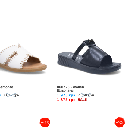
Remonte
060223 - Wollen
Шльопанці
.
3 635 грн
1 975 грн.
2 760 грн
1 875 грн
SALE
–47%
–40%