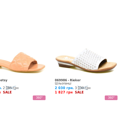
Betsy
069986 - Rieker
Шльопанці
.
2 085 грн
2 030 грн.
3 030 грн
рн
SALE
1 827 грн
SALE
360°
360°