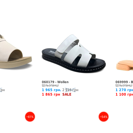
060179 - Wollen
069999 - 
Шльопанці
Шльопанці
грн
1 965 грн.
2 915 грн
1 270 грн
1 865 грн
SALE
1 100 г
–61%
–54%