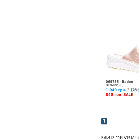
069755 - Baden
Шльопанці
1 049 грн.
2 175 
840 грн
SALE
1
МИР ОБУВИ: а