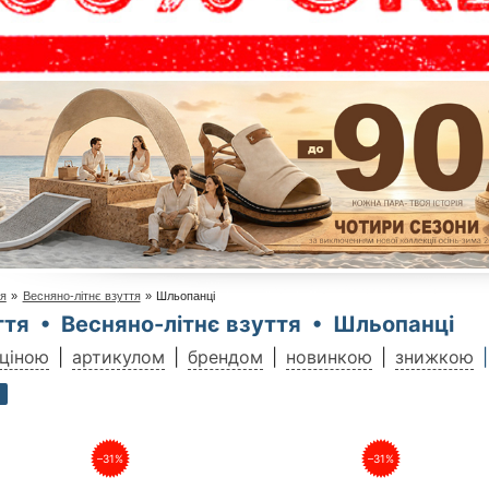
тя
»
Весняно-літнє взуття
»
Шльопанці
ття • Весняно-літнє взуття • Шльопанці
ціною
артикулом
брендом
новинкою
знижкою
1
–31%
–31%