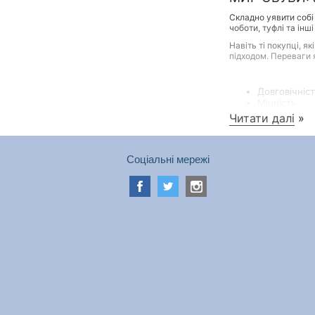
Складно уявити собі
чоботи, туфлі та інш
Навіть ті покупці, 
підходом. Переваги я
Довговічніс
Міцність
Здатність з
Читати далі
»
Сприятливий
Соціальні мережі
Якісні та красиві т
інтернет-магазину. 
Жінкам
Представницям прекр
підкладці, актуальні
сандалії, туфлі.
Чоловікам
Чоловіки підходять д
що пропонує їм інтер