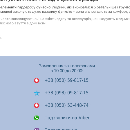
 елементи гардеробу сучасної людини, які вибиралися б ретельніше і ґрунто
і моделі виконують дуже важливу функцію - вони відповідають за комфорт, а ін
які часто заплющують очі на якість одягу та аксесуарів, не шкодують жодни
кісного взуття відомі всім:
ть
берігати акуратний зовнішній вигляд при правильному догляді
 вплив на самопочуття, настрій та стан здоров'я людини
Замовлення за телефонами
уфлі, черевики та інші моделі зовсім не обов'язково мають коштувати дорог
з 10.00 до 20.00:
У ньому представлені моделі не тільки на будь-який смак, а й на будь-який 
+38 (050) 59-817-15
асної статі ми пропонуємо найактуальніші, практичні моделі, без яких нем
 уггі, ботильйони, практичні черевики. Для весни та осені – зручні та елегант
+38 (098) 09-817-15
+38 (050) 53-448-74
о вибору взуття із властивою їм практичністю. Тому вони оцінять і наш асорт
Подзвонити на Viber
нет-магазин: черевики, сандалії, класичні туфлі, спортивне взуття – кросівк