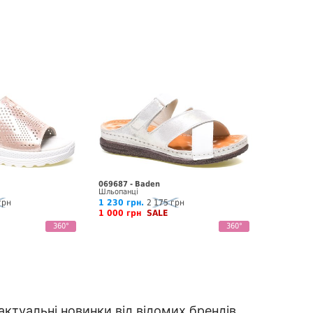
069687 - Baden
Шльопанці
грн
1 230 грн.
2 175 грн
1 000 грн
SALE
360°
360°
ктуальні новинки від відомих брендів