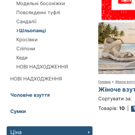
Модельні босоніжки
Повсякденні туфлі
Сандалії
Шльопанці
Кросівки
Сліпони
Кеди
НОВІ НАДХОДЖЕННЯ
НОВІ НАДХОДЖЕННЯ
Головна
»
Жіноче взут
Жіноче взу
Чоловіче взуття
Сортувати за:
Товарів:
10
Сумки
Ціна