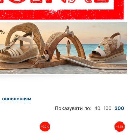
оновленням
Показувати по:
40
100
200
–32%
–32%