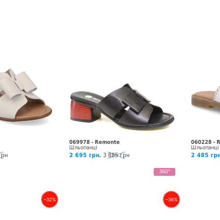
069978 - Remonte
060228 - 
Шльопанці
Шльопанці
грн
2 695 грн.
3 885 грн
2 485 грн
360°
–32%
–36%