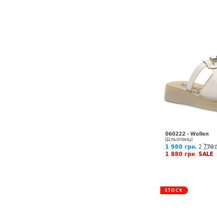
060222 - Wollen
Шльопанці
1 980 грн.
2 770 
1 880 грн
SALE