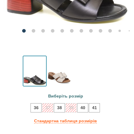
Виберіть розмір
36
37
38
39
40
41
Стандартна таблиця розмірів