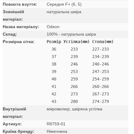
Повнота взуття:
Середня F+ (6, 5)
Зовнішній
натуральна шкіра
матеріал:
Назва матеріалу:
Odeon
Склад:
100% - натуральна шкіра
Розмірна сітка:
Розмір Устілка(мм) Стопа(мм)
  36      233      227-233 

  37      239      234-239 

  38      246      240-246 

  39      253      247-253 

  40      259      254-259 

  41      266      260-266 

  42      273      267-273

Внутрішній
мікровелюр, шкіряна устілка
матеріал:
Артикул:
R8759-01
Країна бренду:
Німеччина