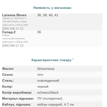
Наявність у магазинах
Larsena Shoes
36, 38, 40, 41
м.Дніпро, вул. Марії Кюрі, 5,
ТРЦ «NEO PLAZA», 2 поверх
графік роботи з 10:00 до 20:00
(098) 098-17-15
Склад-2
36
м.Дніпро
тільки онлайн замовлення
графік роботи з 10:00 до 20:00
(098) 098-17-15
Характеристики товару
*
Фасон:
Шльопанці
Сезон:
літо
Стиль:
повсякденний
Колір:
чорний
Колір виробника:
schwarz/black
Матеріал підошви:
ПУ (поліуретан)
Каблук, підошва:
каблук середній, 4.7 см