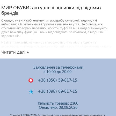
МИР ОБУВИ: актуальні новинки від відомих
брендів
Складно уявити собі елементи гардеробу сучасної людини, які
вибиралися б ретельніше і ґрунтовніше, ніж взуття. Це більше, ніж
стильний аксесуар: черевики, чоботи, туфлі та інші моделі виконують
дуже важливу функцію - вони відповідають за комфорт, а іноді і за
здоров'я ніг.
Навіть ті покупці, які часто заплющують очі на якість одягу та
аксесуарів, не шкодують жодних грошей на взуття – і це можна назвати
практичним та продуманим підходом. Переваги якісного взуття відомі
Читати далі
»
всім:
Довговічність
Замовлення за телефонами
Міцність
з 10.00 до 20.00:
Здатність зберігати акуратний зовнішній вигляд при
правильному догляді
+38 (050) 59-817-15
Сприятливий вплив на самопочуття, настрій та стан
здоров'я людини
+38 (098) 09-817-15
Якісні та красиві туфлі, черевики та інші моделі зовсім не обов'язково
+38 (050) 53-448-74
Кількість товарів: 2366
мають коштувати дорого! Переконатись у цьому можна, переглянувши
Оновлено: 08.08.2026
каталог нашого інтернет-магазину. У ньому представлені моделі не
тільки на будь-який смак, а й на будь-який гаманець.
Подзвонити на Viber
Copyright 2007-2026 © mir-obuvi.com - модний інтернет-магазин взуття.