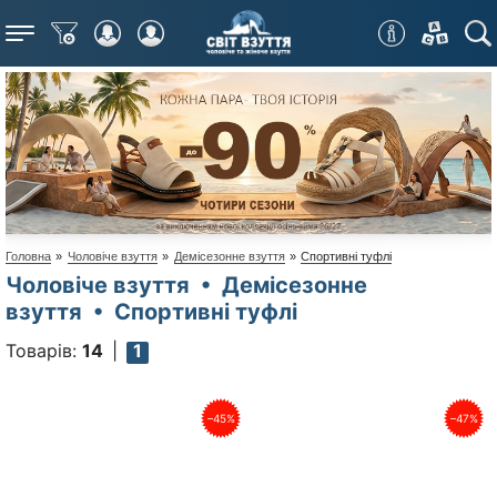
Меню
Головна
»
Чоловіче взуття
»
Демісезонне взуття
»
Спортивні туфлі
Чоловіче взуття • Демісезонне
взуття • Спортивні туфлі
Товарів:
14
1
–45%
–47%