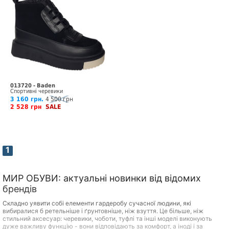
013720 - Baden
Спортивні черевики
3 160 грн.
4 500 грн
2 528 грн
SALE
1
МИР ОБУВИ: актуальні новинки від відомих
брендів
Складно уявити собі елементи гардеробу сучасної людини, які
вибиралися б ретельніше і ґрунтовніше, ніж взуття. Це більше, ніж
стильний аксесуар: черевики, чоботи, туфлі та інші моделі виконують
дуже важливу функцію - вони відповідають за комфорт, а іноді і за