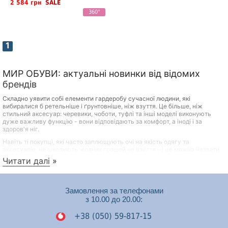
2 584 грн
SALE
360°
1
МИР ОБУВИ: актуальні новинки від відомих
брендів
Складно уявити собі елементи гардеробу сучасної людини, які
вибиралися б ретельніше і ґрунтовніше, ніж взуття. Це більше, ніж
стильний аксесуар: черевики, чоботи, туфлі та інші моделі виконують
дуже важливу функцію - вони відповідають за комфорт, а іноді і за
здоров'я ніг.
Навіть ті покупці, які часто заплющують очі на якість одягу та
аксесуарів, не шкодують жодних грошей на взуття – і це можна назвати
практичним та продуманим підходом. Переваги якісного взуття відомі
Читати далі
»
всім:
Довговічність
Замовлення за телефонами
Міцність
з 10.00 до 20.00:
Здатність зберігати акуратний зовнішній вигляд при
правильному догляді
+38 (050) 59-817-15
Сприятливий вплив на самопочуття, настрій та стан