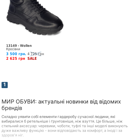
13149 - Wollen
Кросівки
3 500 грн.
4 725 грн
2 625 грн
SALE
1
МИР ОБУВИ: актуальні новинки від відомих
брендів
Складно уявити собі елементи гардеробу сучасної людини, які
вибиралися б ретельніше і ґрунтовніше, ніж взуття. Це більше, ніж
стильний аксесуар: черевики, чоботи, туфлі та інші моделі виконують
дуже важливу функцію - вони відповідають за комфорт, а іноді і за
здоров'я ніг.