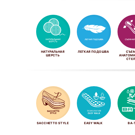
НАТУРАЛЬНАЯ
ЛЕГКАЯ ПОДОШВА
СЪЕ
ШЕРСТЬ
АНАТОМ
СТЕ
SACCHETTO STYLE
EASY WALK
BA-