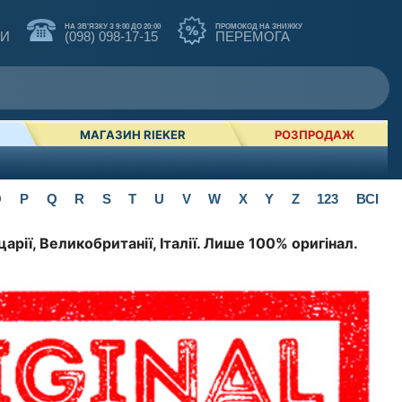
НА ЗВ'ЯЗКУ З 9:00 ДО 20:00
ПРОМОКОД НА ЗНИЖКУ
КИ
(098) 098-17-15
ПЕРЕМОГА
МАГАЗИН RIEKER
РОЗПРОДАЖ
O
P
Q
R
S
T
U
V
W
X
Y
Z
123
ВСІ
арії, Великобританії, Італії. Лише 100% оригінал.