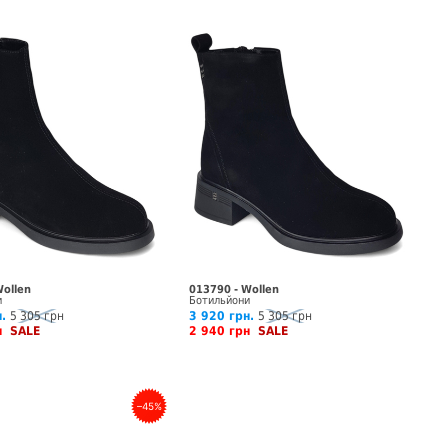
Wollen
013790 - Wollen
и
Ботильйони
.
5 305 грн
3 920 грн.
5 305 грн
рн
SALE
2 940 грн
SALE
–45%