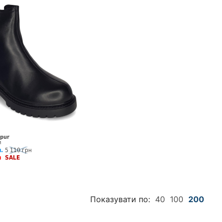
Spur
и
.
5 110 грн
рн
SALE
Показувати по:
40
100
200