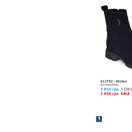
013792 - Wollen
Ботильйони
3 810 грн.
5 155 
2 858 грн
SALE
1