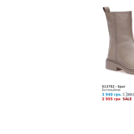
013782 - Spur
Ботильйони
3 940 грн.
5 340 
2 955 грн
SALE