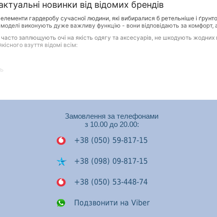
ктуальні новинки від відомих брендів
 елементи гардеробу сучасної людини, які вибиралися б ретельніше і ґрунто
і моделі виконують дуже важливу функцію - вони відповідають за комфорт, а ін
які часто заплющують очі на якість одягу та аксесуарів, не шкодують жодни
кісного взуття відомі всім:
ть
берігати акуратний зовнішній вигляд при правильному догляді
 вплив на самопочуття, настрій та стан здоров'я людини
Замовлення за телефонами
уфлі, черевики та інші моделі зовсім не обов'язково мають коштувати дорог
з 10.00 до 20.00:
У ньому представлені моделі не тільки на будь-який смак, а й на будь-який 
+38 (050) 59-817-15
асної статі ми пропонуємо найактуальніші, практичні моделі, без яких нем
 уггі, ботильйони, практичні черевики. Для весни та осені – зручні та елегант
+38 (098) 09-817-15
+38 (050) 53-448-74
о вибору взуття із властивою їм практичністю. Тому вони оцінять і наш асорт
Подзвонити на Viber
нет-магазин: черевики, сандалії, класичні туфлі, спортивне взуття – кросівк