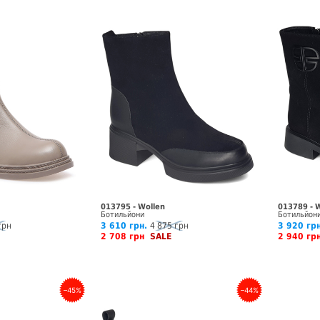
013795 - Wollen
013789 - 
Ботильйони
Ботильйон
грн
3 610 грн.
4 875 грн
3 920 грн
2 708 грн
SALE
2 940 г
–45%
–44%