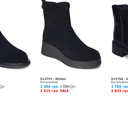
013797 - Wollen
013766 - 
Ботильйони
Ботильйон
грн
3 480 грн.
4 695 грн
3 780 грн
2 610 грн
SALE
2 835 г