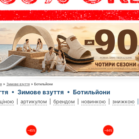
тя
»
Зимове взуття
»
Ботильйони
ття • Зимове взуття • Ботильйони
ціною
артикулом
брендом
новинкою
знижкою
–45%
–44%