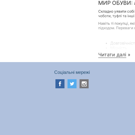
МИР ОБУВИ: а
Складно уявити собі
чоботи, туфлі та інш
Навіть ті покупці, 
підходом. Переваги я
Довговічніс
Міцність
Здатність з
Читати далі
»
Сприятливий
Соціальні мережі
Якісні та красиві т
інтернет-магазину. 
Жінкам
Представницям прекр
підкладці, актуальні
сандалії, туфлі.
Чоловікам
Чоловіки підходять д
що пропонує їм інтер