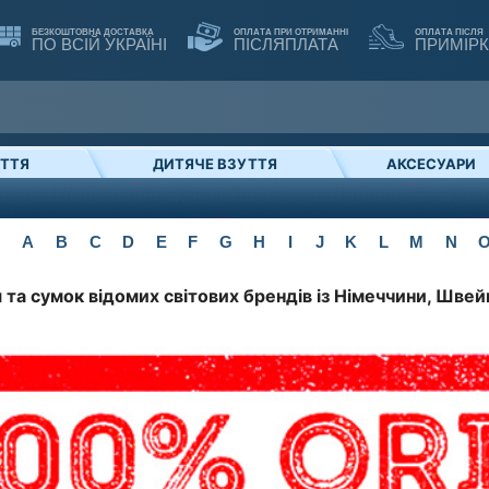
БЕЗКОШТОВНА ДОСТАВКА
ОПЛАТА ПРИ ОТРИМАННІ
ОПЛАТА ПІСЛЯ
ПО ВСІЙ УКРАЇНІ
ПІСЛЯПЛАТА
ПРИМІР
УТТЯ
ДИТЯЧЕ ВЗУТТЯ
АКСЕСУАРИ
A
B
C
D
E
F
G
H
I
J
K
L
M
N
 та сумок відомих світових брендів із Німеччини, Швейц