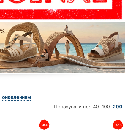
оновленням
Показувати по:
40
100
200
–45%
–45%