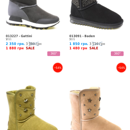
013227 - Gattini
013091 - Baden
Уггі
Уггі
2 350 грн.
3 960 грн
1 850 грн.
3 510 грн
1 880 грн
SALE
1 480 грн
SALE
360°
360°
–54%
–54%