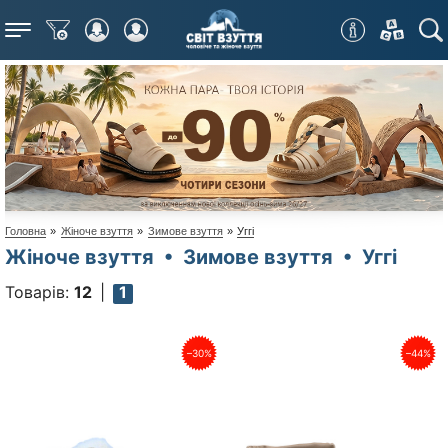
Меню
Головна
»
Жіноче взуття
»
Зимове взуття
»
Уггі
Жіноче взуття • Зимове взуття • Уггі
Товарів:
12
1
–30%
–44%