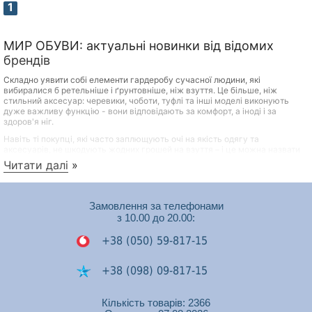
1
МИР ОБУВИ: актуальні новинки від відомих
брендів
Складно уявити собі елементи гардеробу сучасної людини, які
вибиралися б ретельніше і ґрунтовніше, ніж взуття. Це більше, ніж
стильний аксесуар: черевики, чоботи, туфлі та інші моделі виконують
дуже важливу функцію - вони відповідають за комфорт, а іноді і за
здоров'я ніг.
Навіть ті покупці, які часто заплющують очі на якість одягу та
аксесуарів, не шкодують жодних грошей на взуття – і це можна назвати
практичним та продуманим підходом. Переваги якісного взуття відомі
Читати далі
»
всім:
Довговічність
Замовлення за телефонами
Міцність
з 10.00 до 20.00:
Здатність зберігати акуратний зовнішній вигляд при
правильному догляді
+38 (050) 59-817-15
Сприятливий вплив на самопочуття, настрій та стан
здоров'я людини
+38 (098) 09-817-15
Якісні та красиві туфлі, черевики та інші моделі зовсім не обов'язково
+38 (050) 53-448-74
Кількість товарів: 2366
мають коштувати дорого! Переконатись у цьому можна, переглянувши