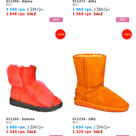
011458 - Alpino
011373 - Alita
Уггі
Уггі
3 560 грн.
6 335 грн
1 960 грн.
3 565 грн
2 848 грн
SALE
1 568 грн
SALE
360°
360°
–55%
–56%
011295 - Selesta
011239 - UBG
Уггі
Уггі
1 680 грн.
3 020 грн
1 650 грн.
2 970 грн
1 344 грн
SALE
1 320 грн
SALE