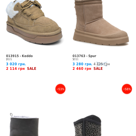
013915 - Keddo
013763 - Spur
Уггі
Уггі
3 020 грн.
3 280 грн.
4 425 грн
2 114 грн
SALE
2 460 грн
SALE
–53%
–58%