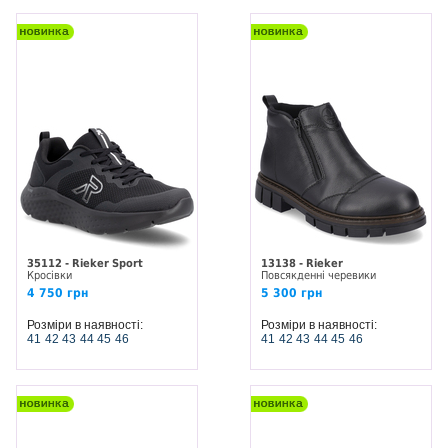
35112 - Rieker Sport
13138 - Rieker
Кросівки
Повсякденні черевики
4 750 грн
5 300 грн
Розміри в наявності:
Розміри в наявності:
41
42
43
44
45
46
41
42
43
44
45
46