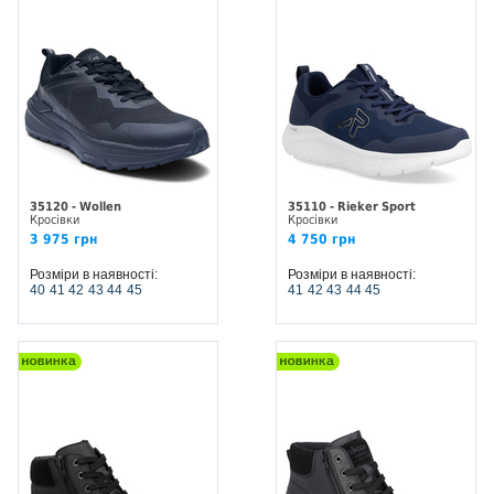
35120 - Wollen
35110 - Rieker Sport
Кросівки
Кросівки
3 975 грн
4 750 грн
Розміри в наявності:
Розміри в наявності:
40
41
42
43
44
45
41
42
43
44
45