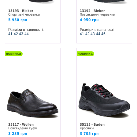
13193 - Rieker
13192 - Rieker
Спортивні черевики
Повсякденні черевики
5 950 грн
4 950 грн
Розміри в наявності:
Розміри в наявності:
41
42
43
44
41
42
43
44
45
35117 - Wollen
35115 - Baden
Повсякденні туфлі
Кросівки
3 235 грн
3 705 грн