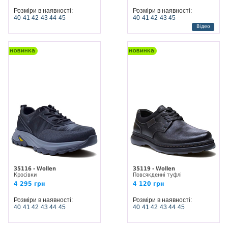
Розміри в наявності:
Розміри в наявності:
40
41
42
43
44
45
40
41
42
43
45
Відео
35116 - Wollen
35119 - Wollen
Кросівки
Повсякденні туфлі
4 295 грн
4 120 грн
Розміри в наявності:
Розміри в наявності:
40
41
42
43
44
45
40
41
42
43
44
45