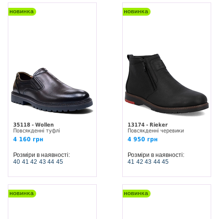
35118 - Wollen
13174 - Rieker
Повсякденні туфлі
Повсякденні черевики
4 160 грн
4 950 грн
Розміри в наявності:
Розміри в наявності:
40
41
42
43
44
45
41
42
43
44
45