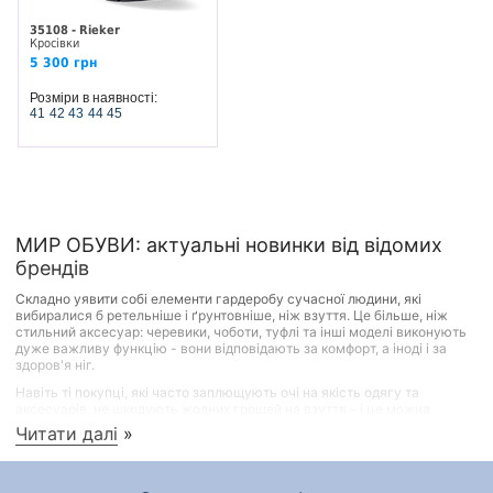
35108 - Rieker
Кросівки
5 300 грн
Розміри в наявності:
41
42
43
44
45
МИР ОБУВИ: актуальні новинки від відомих
брендів
Складно уявити собі елементи гардеробу сучасної людини, які
вибиралися б ретельніше і ґрунтовніше, ніж взуття. Це більше, ніж
стильний аксесуар: черевики, чоботи, туфлі та інші моделі виконують
дуже важливу функцію - вони відповідають за комфорт, а іноді і за
здоров'я ніг.
Навіть ті покупці, які часто заплющують очі на якість одягу та
аксесуарів, не шкодують жодних грошей на взуття – і це можна
назвати практичним та продуманим підходом. Переваги якісного
Читати далі
»
взуття відомі всім: