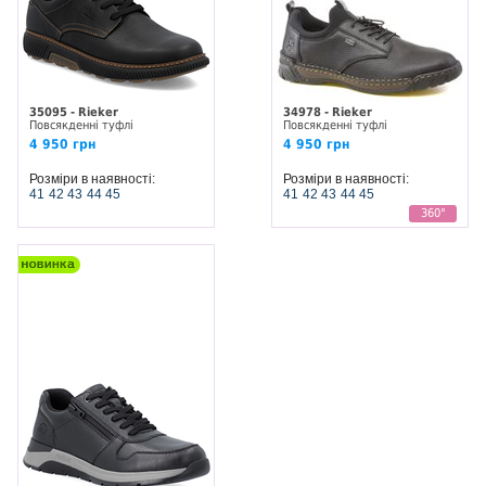
35095 - Rieker
34978 - Rieker
Повсякденні туфлі
Повсякденні туфлі
4 950 грн
4 950 грн
Розміри в наявності:
Розміри в наявності:
41
42
43
44
45
41
42
43
44
45
360°