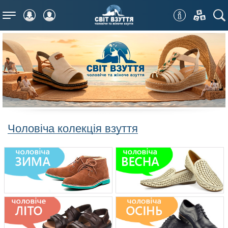
Меню
Чоловіча колекція взуття