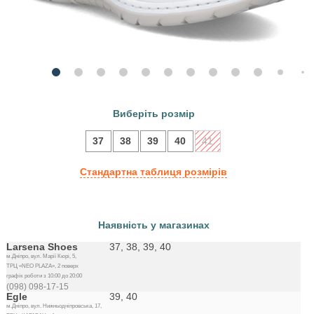
Виберіть розмір
37
38
39
40
41
Стандартна таблиця розмірів
Наявність у магазинах
Larsena Shoes
37, 38, 39, 40
м.Дніпро, вул. Марії Кюрі, 5,
ТРЦ «NEO PLAZA», 2 поверх
графік роботи з 10:00 до 20:00
(098) 098-17-15
Egle
39, 40
м.Дніпро, вул. Нижньодніпровська, 17,