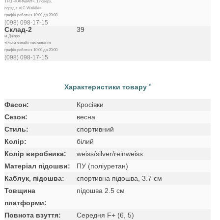
ТРЦ «КАРАВАН», 1 поверх,
поряд з «LC Waikiki»
графік роботи з 10:00 до 20:00
(098) 098-17-15
Склад-2
39
м.Дніпро
тільки онлайн замовлення
графік роботи з 10:00 до 20:00
(098) 098-17-15
Характеристики товару
*
Фасон:
Кросівки
Сезон:
весна
Стиль:
спортивний
Колір:
білий
Колір виробника:
weiss/silver/reinweiss
Матеріал підошви:
ПУ (поліуретан)
Каблук, підошва:
спортивна підошва, 3.7 см
Товщина
підошва 2.5 см
платформи:
Повнота взуття:
Середня F+ (6, 5)