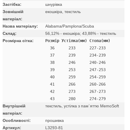
Застібка:
шнурівка
Зовнішній
екошкіра, текстиль
матеріал:
Назва матеріалу:
Alabama/Pamplona/Scuba
Склад:
56,12% - екошкіра; 43,88% - текстиль
Розмірна сітка:
Розмір Устілка(мм) Стопа(мм)
  36      233      227-233 

  37      239      234-239 

  38      246      240-246 

  39      253      247-253 

  40      259      254-259 

  41      266      260-266 

  42      273      267-273

Внутрішній
текстиль, устілка з пам`яттю MemoSoft
матеріал:
Особливості:
прошивка
Артикул:
L3293-81