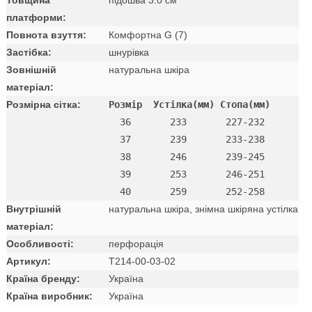
платформи:
Повнота взуття:
Комфортна G (7)
Застібка:
шнурівка
Зовнішній
натуральна шкіра
матеріал:
Розмірна сітка:
Розмір  Устілка(мм) Стопа(мм)
  36       233       227-232 

  37       239       233-238 

  38       246       239-245 

  39       253       246-251 

Внутрішній
натуральна шкіра, знімна шкіряна устілка
матеріал:
Особливості:
перфорація
Артикул:
T214-00-03-02
Країна бренду:
Україна
Країна виробник:
Україна