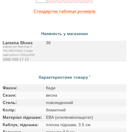
Стандартна таблиця розмірів
Наявність у магазинах
Larsena Shoes
36
м.Дніпро, вул. Марії Кюрі, 5,
ТРЦ «NEO PLAZA», 2 поверх
графік роботи з 10:00 до 20:00
(098) 098-17-15
Характеристики товару
*
Фасон:
Кеди
Сезон:
весна
Стиль:
повсякденний
Колір:
блакитний
Матеріал підошви:
ЕВА (етиленвінілацетат)
Каблук, підошва:
плоска підошва, 3.5 см
Товщина
підошва 3.0 см