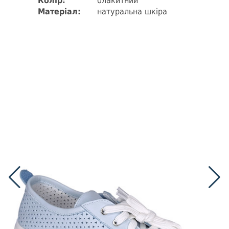
Колір:
блакитний
Матеріал:
натуральна шкіра