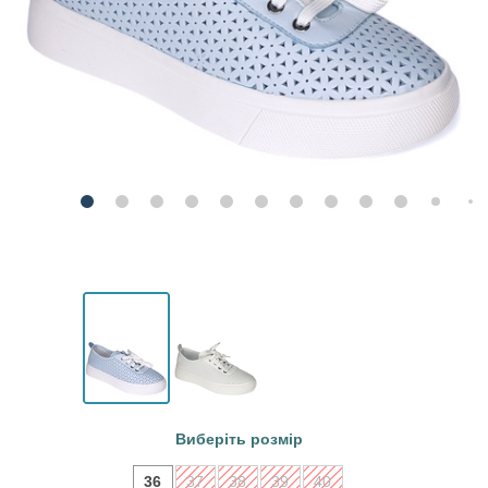
Виберіть розмір
36
37
38
39
40