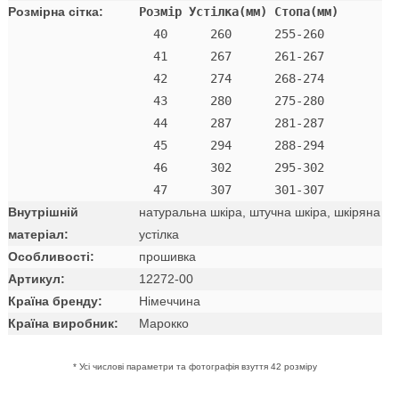
Розмірна сітка:
Розмір Устілка(мм) Стопа(мм)
  40      260      255-260 

  41      267      261-267 

  42      274      268-274

  43      280      275-280

  44      287      281-287

  45      294      288-294

  46      302      295-302

Внутрішній
натуральна шкіра, штучна шкіра, шкіряна
матеріал:
устілка
Особливості:
прошивка
Артикул:
12272-00
Країна бренду:
Німеччина
Країна виробник:
Марокко
* Усі числові параметри та фотографія взуття 42 розміру