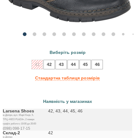
Виберіть розмір
41
42
43
44
45
46
Стандартна таблиця розмірів
Наявність у магазинах
Larsena Shoes
42, 43, 44, 45, 46
м.Дніпро, вул. Марії Кюрі, 5,
ТРЦ «NEO PLAZA», 2 поверх
графік роботи з 10:00 до 20:00
(098) 098-17-15
Склад-2
42
м.Дніпро