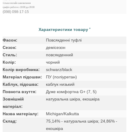
тільки онлайн замовлення
графік роботи з 10:00 до 20:00
(098) 098-17-15
Характеристики товару
*
Фасон:
Повсякденні туфлі
Сезон:
демісезон
Стиль:
повсякденний
Колір:
чорний
Колір виробника:
schwarz/black
Матеріал підошви:
ПУ (поліуретан)
Каблук, підошва:
каблук низький
Повнота взуття:
Дуже комфортна G+ (7, 5)
Зовнішній
натуральна шкіра, екошкіра
матеріал:
Назва матеріалу:
Michigan/Kalkutta
Склад:
75,14% - натуральна шкіра; 24,86% -
екошкіра