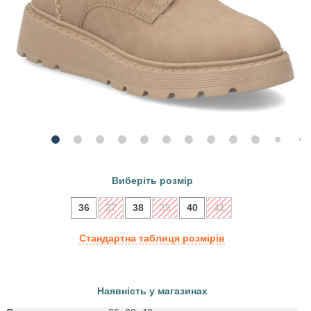
Виберіть розмір
36
37
38
39
40
41
Стандартна таблиця розмірів
Наявність у магазинах