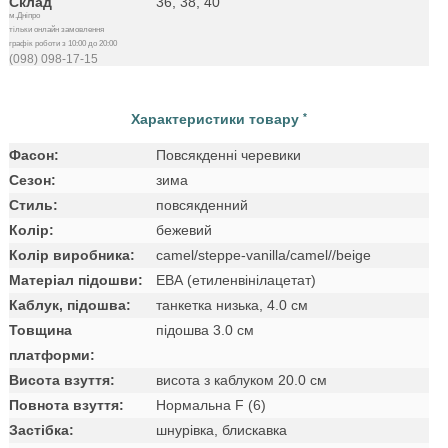
Склад
36, 38, 40
м.Дніпро
тільки онлайн замовлення
графік роботи з 10:00 до 20:00
(098) 098-17-15
Характеристики товару
*
Фасон:
Повсякденні черевики
Сезон:
зима
Стиль:
повсякденний
Колір:
бежевий
Колір виробника:
camel/steppe-vanilla/camel//beige
Матеріал підошви:
ЕВА (етиленвінілацетат)
Каблук, підошва:
танкетка низька, 4.0 см
Товщина
підошва 3.0 см
платформи:
Висота взуття:
висота з каблуком 20.0 см
Повнота взуття:
Нормальна F (6)
Застібка:
шнурівка, блискавка