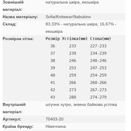
Зовнішній
натуральна шкіра, екошкіра
матеріал:
Назва матеріалу:
Sofia/Knitwear/Nabukino
Склад:
83,33% - натуральна шкіра; 16,67% -
екошкіра
Розмірна сітка:
Розмір Устілка(мм) Стопа(мм)
  36      233      227-233 

  37      239      234-239 

  38      246      240-246 

  39      253      247-253 

  40      259      254-259 

  41      266      260-266 

  42      273      267-273

Внутрішній
штучне хутро, знімна байкова устілка
матеріал:
Артикул:
70403-20
Країна бренду:
Німеччина