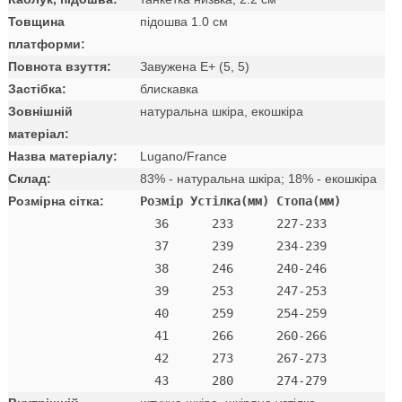
Товщина
підошва 1.0 см
платформи:
Повнота взуття:
Завужена E+ (5, 5)
Застібка:
блискавка
Зовнішній
натуральна шкіра, екошкіра
матеріал:
Назва матеріалу:
Lugano/France
Склад:
83% - натуральна шкіра; 18% - екошкіра
Розмірна сітка:
Розмір Устілка(мм) Стопа(мм)
  36      233      227-233 

  37      239      234-239 

  38      246      240-246 

  39      253      247-253 

  40      259      254-259 

  41      266      260-266 

  42      273      267-273
