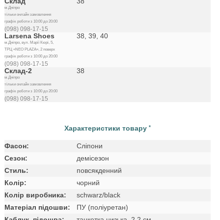
Склад
38
м.Дніпро
тільки онлайн замовлення
графік роботи з 10:00 до 20:00
(098) 098-17-15
Larsena Shoes
38, 39, 40
м.Дніпро, вул. Марії Кюрі, 5,
ТРЦ «NEO PLAZA», 2 поверх
графік роботи з 10:00 до 20:00
(098) 098-17-15
Склад-2
38
м.Дніпро
тільки онлайн замовлення
графік роботи з 10:00 до 20:00
(098) 098-17-15
Характеристики товару
*
Фасон:
Сліпони
Сезон:
демісезон
Стиль:
повсякденний
Колір:
чорний
Колір виробника:
schwarz/black
Матеріал підошви:
ПУ (поліуретан)
Каблук, підошва:
танкетка низька, 2.2 см