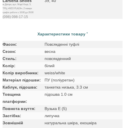
Larsena Shoes
39, 40
м.Дніпро, вул. Марії Кюрі, 5,
ТРЦ «NEO PLAZA», 2 поверх
графік роботи з 10:00 до 20:00
(098) 098-17-15
Характеристики товару
*
Фасон:
Повсякденні туфлі
Сезон:
весна
Стиль:
повсякденний
Колір:
білий
Колір виробника:
weiss/white
Матеріал підошви:
ПУ (поліуретан)
Каблук, підошва:
танкетка низька, 3.3 см
Товщина
підошва 1.0 см
платформи:
Повнота взуття:
Вузька E (5)
Застібка:
липучка
Зовнішній
натуральна шкіра, екошкіра