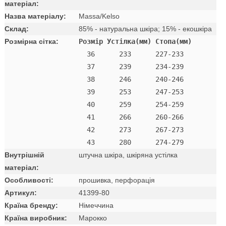
матеріал:
Назва матеріалу:
Massa/Kelso
Склад:
85% - натуральна шкіра; 15% - екошкіра
Розмірна сітка:
Розмір Устілка(мм) Стопа(мм)
  36      233      227-233 

  37      239      234-239 

  38      246      240-246 

  39      253      247-253 

  40      259      254-259 

  41      266      260-266 

  42      273      267-273

Внутрішній
штучна шкіра, шкіряна устілка
матеріал:
Особливості:
прошивка, перфорація
Артикул:
41399-80
Країна бренду:
Німеччина
Країна виробник:
Марокко