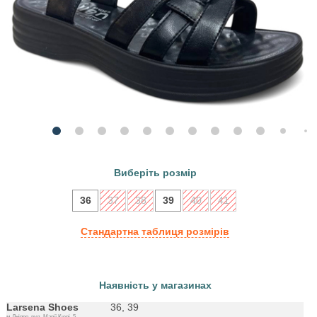
Виберіть розмір
36
37
38
39
40
41
Стандартна таблиця розмірів
Наявність у магазинах
Larsena Shoes
36, 39
м.Дніпро, вул. Марії Кюрі, 5,