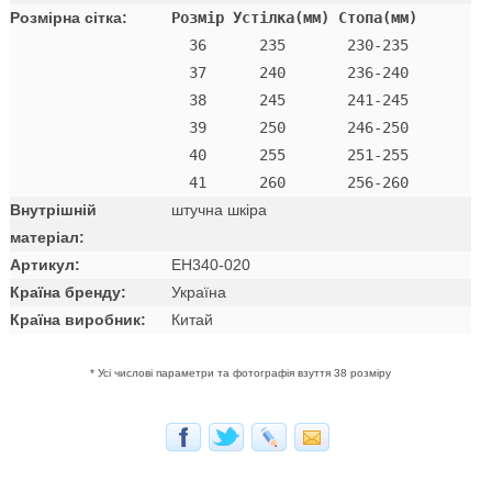
Розмірна сітка:
Розмір Устілка(мм) Стопа(мм)
  36      235       230-235 

  37      240       236-240

  38      245       241-245

  39      250       246-250

  40      255       251-255

Внутрішній
штучна шкіра
матеріал:
Артикул:
EH340-020
Країна бренду:
Україна
Країна виробник:
Китай
* Усі числові параметри та фотографія взуття 38 розміру