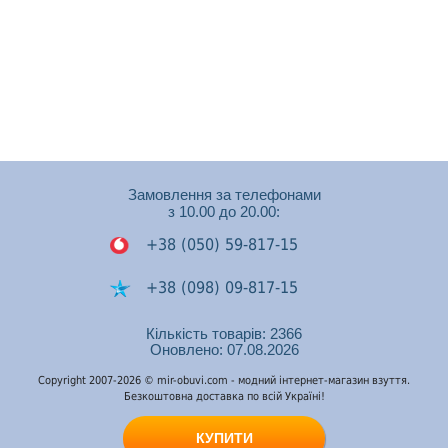
Замовлення за телефонами
з 10.00 до 20.00:
+38 (050) 59-817-15
+38 (098) 09-817-15
+38 (050) 53-448-74
Кількість товарів: 2366
Оновлено: 07.08.2026
Подзвонити на Viber
Copyright 2007-2026 © mir-obuvi.com - модний інтернет-магазин взуття.
Безкоштовна доставка по всій Україні!
Подзвонити на
WhatsApp