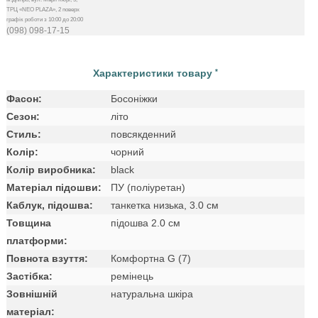
ТРЦ «NEO PLAZA», 2 поверх
графік роботи з 10:00 до 20:00
(098) 098-17-15
Характеристики товару
*
Фасон:
Босоніжки
Сезон:
літо
Стиль:
повсякденний
Колір:
чорний
Колір виробника:
black
Матеріал підошви:
ПУ (поліуретан)
Каблук, підошва:
танкетка низька, 3.0 см
Товщина
підошва 2.0 см
платформи:
Повнота взуття:
Комфортна G (7)
Застібка:
ремінець
Зовнішній
натуральна шкіра
матеріал: