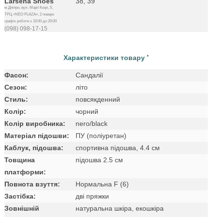
Larsena Shoes
38, 39
м.Дніпро, вул. Марії Кюрі, 5,
ТРЦ «NEO PLAZA», 2 поверх
графік роботи з 10:00 до 20:00
(098) 098-17-15
Характеристики товару
*
Фасон:
Сандалії
Сезон:
літо
Стиль:
повсякденний
Колір:
чорний
Колір виробника:
nero/black
Матеріал підошви:
ПУ (поліуретан)
Каблук, підошва:
спортивна підошва, 4.4 см
Товщина
підошва 2.5 см
платформи:
Повнота взуття:
Нормальна F (6)
Застібка:
дві пряжки
Зовнішній
натуральна шкіра, екошкіра