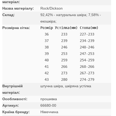
матеріал:
Назва матеріалу:
Rock/Dickson
Склад:
92,42% - натуральна шкіра; 7,58% -
екошкіра;
Розмірна сітка:
Розмір Устілка(мм) Стопа(мм)
  36      233      227-233 

  37      239      234-239 

  38      246      240-246 

  39      253      247-253 

  40      259      254-259 

  41      266      260-266 

  42      273      267-273

Внутрішній
штучна шкіра, шкіряна устілка
матеріал:
Особливості:
прошивка
Артикул:
66680-00
Країна бренду:
Німеччина