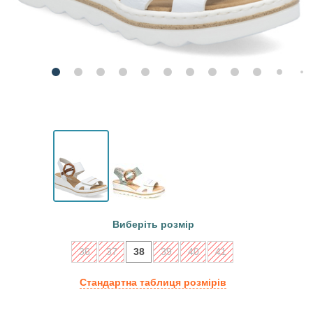
Виберіть розмір
36
37
38
39
40
41
Стандартна таблиця розмірів