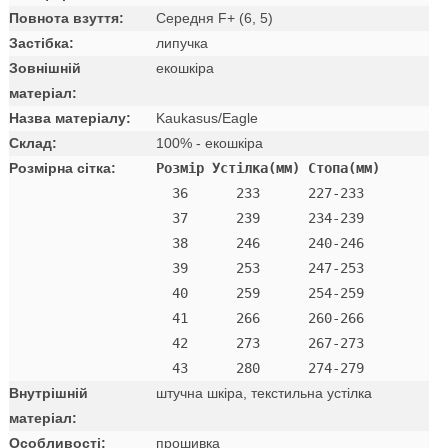
Повнота взуття:
Середня F+ (6, 5)
Застібка:
липучка
Зовнішній
екошкіра
матеріал:
Назва матеріалу:
Kaukasus/Eagle
Склад:
100% - екошкіра
Розмірна сітка:
Розмір Устілка(мм) Стопа(мм)
  36      233      227-233 

  37      239      234-239 

  38      246      240-246 

  39      253      247-253 

  40      259      254-259 

  41      266      260-266 

  42      273      267-273

Внутрішній
штучна шкіра, текстильна устілка
матеріал:
Особливості:
прошивка