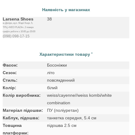
Наявність у магазинах
Larsena Shoes
38
м.Дніпро, вул. Марії Кюрі, 5,
ТРЦ «NEO PLAZA», 2 поверх
графік роботи з 10:00 до 20:00
(098) 098-17-15
Характеристики товару
*
Фасон:
Босоніжки
Сезон:
літо
Стиль:
повсякденний
Колір:
білий
Колір виробника:
weiss/cayenne//weiss kombi/white
combination
Матеріал підошви:
ПУ (поліуретан)
Каблук, підошва:
танкетка середня, 5.4 см
Товщина
підошва 2.5 см
платформи: