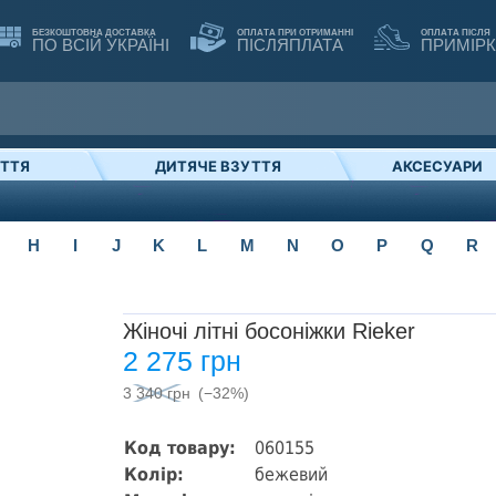
БЕЗКОШТОВНА ДОСТАВКА
ОПЛАТА ПРИ ОТРИМАННІ
ОПЛАТА ПІСЛЯ
ПО ВСІЙ УКРАЇНІ
ПІСЛЯПЛАТА
ПРИМІР
УТТЯ
ДИТЯЧЕ ВЗУТТЯ
АКСЕСУАРИ
H
I
J
K
L
M
N
O
P
Q
R
Жіночі літні босоніжки Rieker
2 275 грн
3 340 грн
(−32%)
Код товару:
060155
Колір:
бежевий