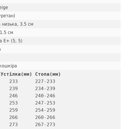
eige
уретан)
 низька, 3.5 см
1.5 см
 E+ (5, 5)
а
кошкіра
 Устілка(мм) Стопа(мм)
   233      227-233 

   239      234-239 

   246      240-246 

   253      247-253 

   259      254-259 

   266      260-266 

   273      267-273
