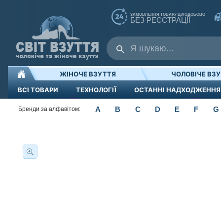
ЗАМОВЛЕННЯ ТОВАРУ ЦІЛОДОБОВО
БЕЗ РЕЄСТРАЦІЇ
ЖІНОЧЕ ВЗУТТЯ
ЧОЛОВІЧЕ ВЗ
ВСІ ТОВАРИ
ТЕХНОЛОГІЇ
ОСТАННІ НАДХОДЖЕННЯ
A
B
C
D
E
F
G
Бренди за алфавітом: