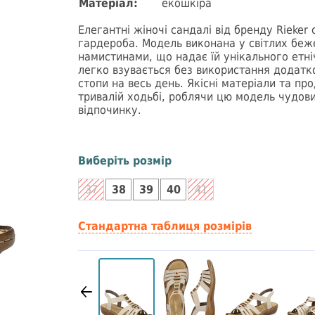
Матеріал:
екошкіра
Елегантні жіночі сандалі від бренду Rieke
гардероба. Модель виконана у світлих бе
намистинами, що надає їй унікального етн
легко взувається без використання додатк
стопи на весь день. Якісні матеріали та пр
тривалій ходьбі, роблячи цю модель чудов
відпочинку.
Виберіть розмір
37
38
39
40
41
Стандартна таблиця розмірів