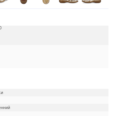
0
ки
енний