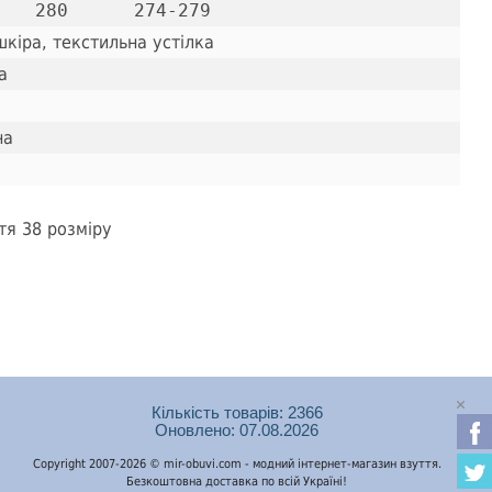
кіра, текстильна устілка
а
на
тя 38 розміру
Кількість товарів: 2366
Оновлено: 07.08.2026
Copyright 2007-2026 © mir-obuvi.com - модний інтернет-магазин взуття.
Безкоштовна доставка по всій Україні!