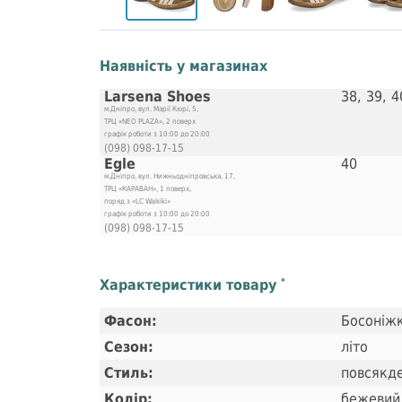
Наявність у магазинах
Larsena Shoes
38, 39, 4
м.Дніпро, вул. Марії Кюрі, 5,
ТРЦ «NEO PLAZA», 2 поверх
графік роботи з 10:00 до 20:00
(098) 098-17-15
Egle
40
м.Дніпро, вул. Нижньодніпровська, 17,
ТРЦ «КАРАВАН», 1 поверх,
поряд з «LC Waikiki»
графік роботи з 10:00 до 20:00
(098) 098-17-15
Характеристики товару
*
Фасон:
Босоніж
Сезон:
літо
Стиль:
повсякд
Колір:
бежевий