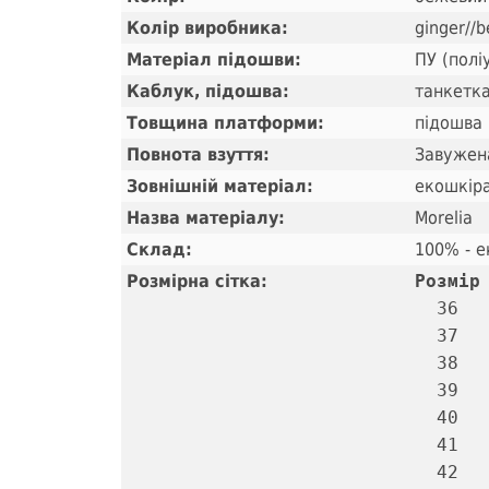
Колір виробника:
ginger//b
Матеріал підошви:
ПУ (полі
Каблук, підошва:
танкетка
Товщина платформи:
підошва 
Повнота взуття:
Завужена
Зовнішній матеріал:
екошкір
Назва матеріалу:
Morelia
Склад:
100% - е
Розмірна сітка:
Розмір
  36   
  37   
  38   
  39   
  40   
  41   
  42   