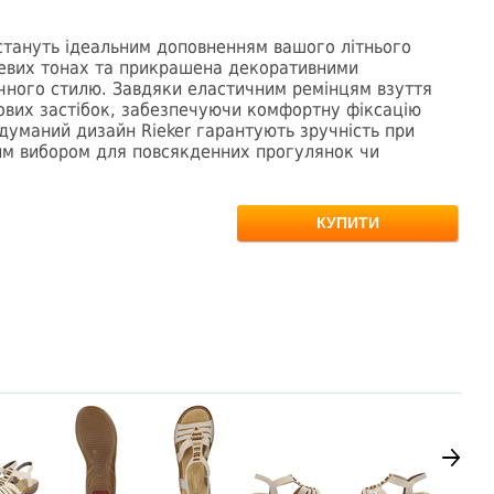
r стануть ідеальним доповненням вашого літнього
жевих тонах та прикрашена декоративними
ічного стилю. Завдяки еластичним ремінцям взуття
ових застібок, забезпечуючи комфортну фіксацію
одуманий дизайн Rieker гарантують зручність при
им вибором для повсякденних прогулянок чи