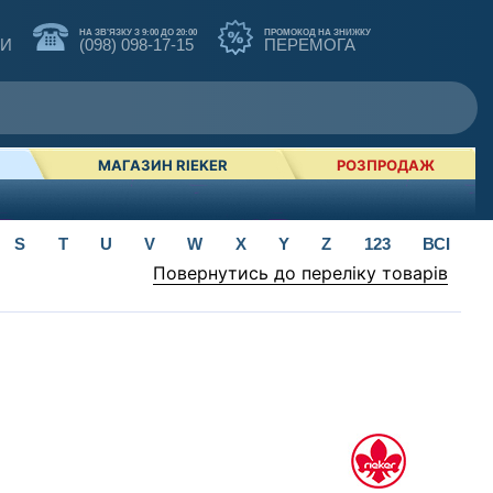
НА ЗВ'ЯЗКУ З 9:00 ДО 20:00
ПРОМОКОД НА ЗНИЖКУ
КИ
(098) 098-17-15
ПЕРЕМОГА
МАГАЗИН RIEKER
РОЗПРОДАЖ
S
T
U
V
W
X
Y
Z
123
ВСІ
Повернутись до переліку товарів