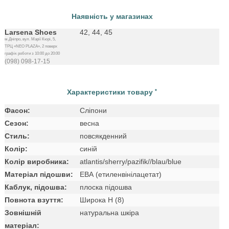
Наявність у магазинах
Larsena Shoes
42, 44, 45
м.Дніпро, вул. Марії Кюрі, 5,
ТРЦ «NEO PLAZA», 2 поверх
графік роботи з 10:00 до 20:00
(098) 098-17-15
Характеристики товару
*
Фасон:
Сліпони
Сезон:
весна
Стиль:
повсякденний
Колір:
синій
Колір виробника:
atlantis/sherry/pazifik//blau/blue
Матеріал підошви:
ЕВА (етиленвінілацетат)
Каблук, підошва:
плоска підошва
Повнота взуття:
Широка H (8)
Зовнішній
натуральна шкіра
матеріал: