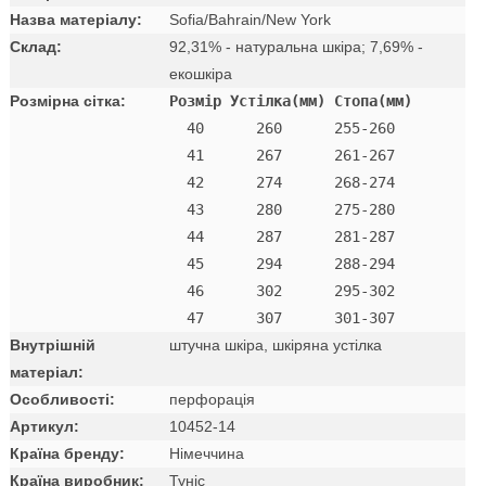
Назва матеріалу:
Sofia/Bahrain/New York
Склад:
92,31% - натуральна шкіра; 7,69% -
екошкіра
Розмірна сітка:
Розмір Устілка(мм) Стопа(мм)
  40      260      255-260 

  41      267      261-267 

  42      274      268-274

  43      280      275-280

  44      287      281-287

  45      294      288-294

  46      302      295-302

Внутрішній
штучна шкіра, шкіряна устілка
матеріал:
Особливості:
перфорація
Артикул:
10452-14
Країна бренду:
Німеччина
Країна виробник:
Туніс