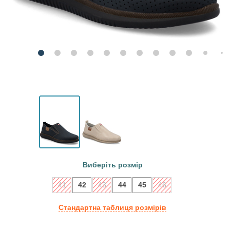
Виберіть розмір
41
42
43
44
45
46
Стандартна таблиця розмірів