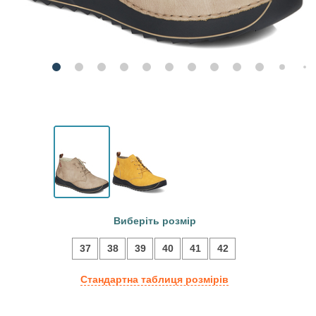
Виберіть розмір
37
38
39
40
41
42
Стандартна таблиця розмірів