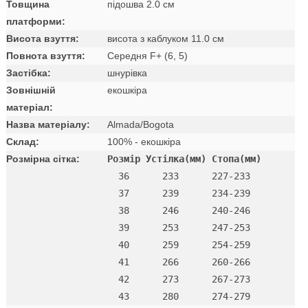
Товщина
підошва 2.0 см
платформи:
Висота взуття:
висота з каблуком 11.0 см
Повнота взуття:
Середня F+ (6, 5)
Застібка:
шнурівка
Зовнішній
екошкіра
матеріал:
Назва матеріалу:
Almada/Bogota
Склад:
100% - екошкіра
Розмірна сітка:
Розмір Устілка(мм) Стопа(мм)
  36      233      227-233 

  37      239      234-239 

  38      246      240-246 

  39      253      247-253 

  40      259      254-259 

  41      266      260-266 

  42      273      267-273
