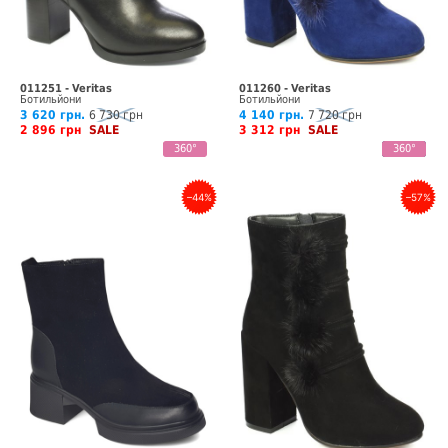
011251 - Veritas
011260 - Veritas
Ботильйони
Ботильйони
3 620 грн.
6 730 грн
4 140 грн.
7 720 грн
2 896 грн
SALE
3 312 грн
SALE
360°
Відео
360°
–44%
–57%