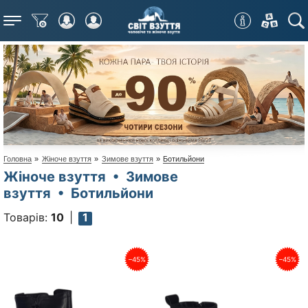
Меню
Головна
»
Жіноче взуття
»
Зимове взуття
»
Ботильйони
Жіноче взуття • Зимове
взуття • Ботильйони
Товарів:
10
1
–45%
–45%