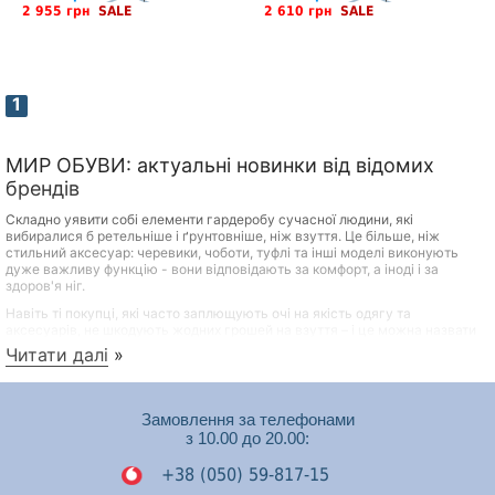
2 955 грн
SALE
2 610 грн
SALE
1
МИР ОБУВИ: актуальні новинки від відомих
брендів
Складно уявити собі елементи гардеробу сучасної людини, які
вибиралися б ретельніше і ґрунтовніше, ніж взуття. Це більше, ніж
стильний аксесуар: черевики, чоботи, туфлі та інші моделі виконують
дуже важливу функцію - вони відповідають за комфорт, а іноді і за
здоров'я ніг.
Навіть ті покупці, які часто заплющують очі на якість одягу та
аксесуарів, не шкодують жодних грошей на взуття – і це можна назвати
практичним та продуманим підходом. Переваги якісного взуття відомі
Читати далі
»
всім:
Довговічність
Замовлення за телефонами
Міцність
з 10.00 до 20.00:
Здатність зберігати акуратний зовнішній вигляд при
правильному догляді
+38 (050) 59-817-15
Сприятливий вплив на самопочуття, настрій та стан