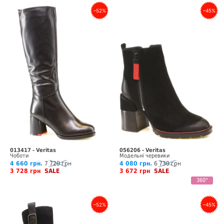
–52%
–45%
013417 - Veritas
056206 - Veritas
Чоботи
Модельні черевики
4 660 грн.
7 720 грн
4 080 грн.
6 730 грн
3 728 грн
SALE
3 672 грн
SALE
360°
–52%
–45%