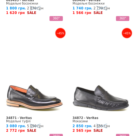
069495 - Veritas
069496 - Veritas
Модельні босоніжки
Модельні босоніжки
1 800 грн.
2 870 грн
1 740 грн.
2 770 грн
1 620 грн
SALE
1 566 грн
SALE
360°
360°
–45%
–45%
34871 - Veritas
34872 - Veritas
Модельні туфлі
Мокасини
3 080 грн.
5 050 грн
2 850 грн.
4 655 грн
2 772 грн
SALE
2 565 грн
SALE