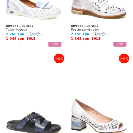
089121 - Veritas
089112 - Veritas
Туфлі-лофери
Повсякденні туфлі
2 260 грн.
3 665 грн
2 150 грн.
3 465 грн
1 944 грн
SALE
1 845 грн
SALE
360°
360°
–45%
–47%