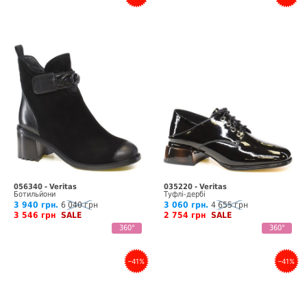
056340 - Veritas
035220 - Veritas
Ботильйони
Туфлі-дербі
3 940 грн.
6 040 грн
3 060 грн.
4 655 грн
3 546 грн
SALE
2 754 грн
SALE
360°
360°
–41%
–41%