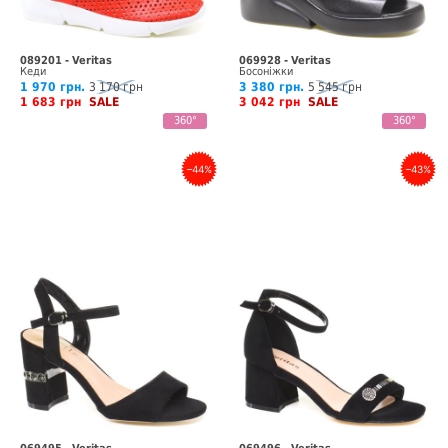
089201 - Veritas
069928 - Veritas
Кеди
Босоніжки
1 970 грн.
3 170 грн
3 380 грн.
5 545 грн
1 683 грн
SALE
3 042 грн
SALE
360°
360°
–44%
–43%