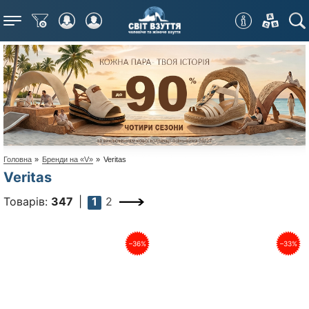
Меню
Головна
»
Бренди на «V»
»
Veritas
Veritas
Товарів:
347
1
2
–36%
–33%