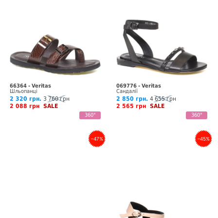
66364 - Veritas
069776 - Veritas
Шльопанці
Сандалії
2 320 грн.
3 760 грн
2 850 грн.
4 655 грн
2 088 грн
SALE
2 565 грн
SALE
360°
360°
–47%
–45%