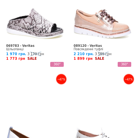
069783 - Veritas
089120 - Veritas
Шльопанці
Повсякденні туфлі
1 970 грн.
3 170 грн
2 210 грн.
3 565 грн
1 773 грн
SALE
1 899 грн
SALE
360°
360°
–47%
–47%