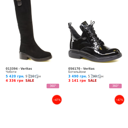
013394 - Veritas
056170 - Veritas
Чоботи
Ботильйони
5 420 грн.
9 010 грн
3 490 грн.
5 740 грн
4 336 грн
SALE
3 141 грн
SALE
360°
360°
–47%
–47%