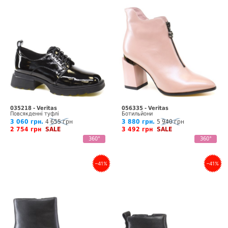
035218 - Veritas
056335 - Veritas
Повсякденні туфлі
Ботильйони
3 060 грн.
4 655 грн
3 880 грн.
5 940 грн
2 754 грн
SALE
3 492 грн
SALE
360°
360°
–41%
–41%