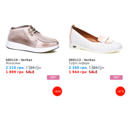
089119 - Veritas
089113 - Veritas
Мокасини
Туфлі-лофери
2 210 грн.
3 565 грн
2 260 грн.
3 665 грн
1 899 грн
SALE
1 944 грн
SALE
360°
360°
–44%
–47%