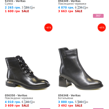
S1531 - Veritas
056349 - Veritas
Сумка
Повсякденні черевики
2 265 грн.
3 565 грн
4 070 грн.
6 235 грн
1 600 грн
SALE
3 663 грн
SALE
360°
–41%
–41%
056350 - Veritas
056348 - Veritas
Повсякденні черевики
Ботильйони
4 010 грн.
6 140 грн
3 880 грн.
5 940 грн
3 609 грн
SALE
3 492 грн
SALE