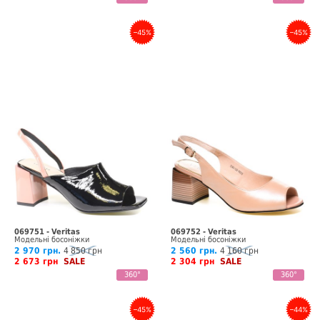
–45%
–45%
069751 - Veritas
069752 - Veritas
Модельні босоніжки
Модельні босоніжки
2 970 грн.
4 850 грн
2 560 грн.
4 160 грн
2 673 грн
SALE
2 304 грн
SALE
360°
360°
–45%
–44%