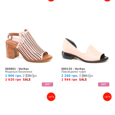
069801 - Veritas
089135 - Veritas
Модельні босоніжки
Повсякденні туфлі
1 800 грн.
2 870 грн
2 260 грн.
3 665 грн
1 620 грн
SALE
1 944 грн
SALE
360°
360°
–47%
–47%