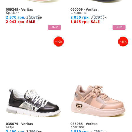
089249 - Veritas
060009 - Veritas
Кросівки
Шльопанці
2 370 грн.
3 565 грн
2 050 грн.
3 070 грн
2 043 грн
SALE
1 845 грн
SALE
360°
360°
–40%
–41%
035079 - Veritas
035085 - Veritas
Кеди
Кросівки
2 490 грн.
3 760 грн
2 810 грн.
4 255 грн