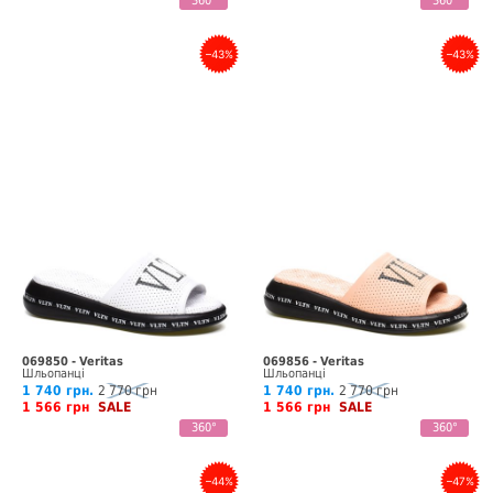
360°
360°
–43%
–43%
069850 - Veritas
069856 - Veritas
Шльопанці
Шльопанці
1 740 грн.
2 770 грн
1 740 грн.
2 770 грн
1 566 грн
SALE
1 566 грн
SALE
360°
360°
–44%
–47%