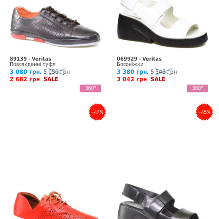
89139 - Veritas
069929 - Veritas
Повсякденні туфлі
Босоніжки
3 080 грн.
5 050 грн
3 380 грн.
5 545 грн
2 682 грн
SALE
3 042 грн
SALE
360°
360°
–47%
–45%