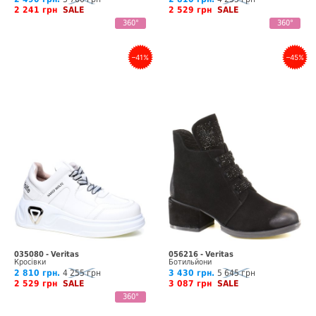
2 241 грн
SALE
2 529 грн
SALE
360°
360°
–41%
–45%
035080 - Veritas
056216 - Veritas
Кросівки
Ботильйони
2 810 грн.
4 255 грн
3 430 грн.
5 645 грн
2 529 грн
SALE
3 087 грн
SALE
360°