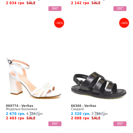
2 034 грн
SALE
2 142 грн
SALE
360°
360°
–45%
–44%
069774 - Veritas
66366 - Veritas
Модельні босоніжки
Сандалії
2 670 грн.
4 355 грн
2 320 грн.
3 760 грн
2 403 грн
SALE
2 088 грн
SALE
360°
360°