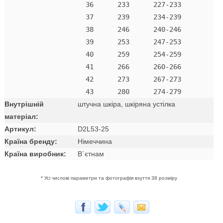
  36      233      227-233 

  37      239      234-239 

  38      246      240-246 

  39      253      247-253 

  40      259      254-259 

  41      266      260-266 

  42      273      267-273

Внутрішній
штучна шкіра, шкіряна устілка
матеріал:
Артикул:
D2L53-25
Країна бренду:
Німеччина
Країна виробник:
В`єтнам
* Усі числові параметри та фотографія взуття 38 розміру