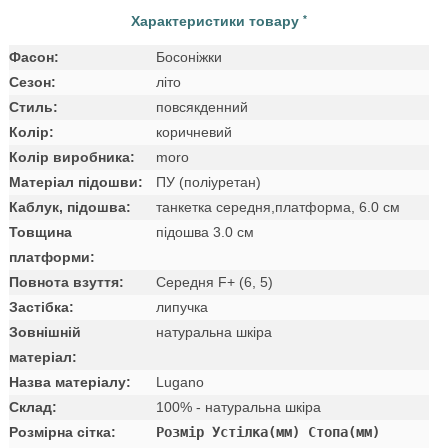
Характеристики товару
*
Фасон:
Босоніжки
Сезон:
літо
Стиль:
повсякденний
Колір:
коричневий
Колір виробника:
moro
Матеріал підошви:
ПУ (поліуретан)
Каблук, підошва:
танкетка середня,платформа, 6.0 см
Товщина
підошва 3.0 см
платформи:
Повнота взуття:
Середня F+ (6, 5)
Застібка:
липучка
Зовнішній
натуральна шкіра
матеріал:
Назва матеріалу:
Lugano
Склад:
100% - натуральна шкіра
Розмірна сітка:
Розмір Устілка(мм) Стопа(мм)