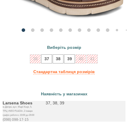
Виберіть розмір
36
37
38
39
40
41
Стандартна таблиця розмірів
Наявність у магазинах
Larsena Shoes
37, 38, 39
м.Дніпро, вул. Марії Кюрі, 5,
ТРЦ «NEO PLAZA», 2 поверх
графік роботи з 10:00 до 20:00
(098) 098-17-15