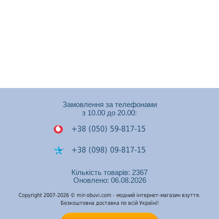
Замовлення за телефонами
з 10.00 до 20.00:
+38 (050) 59-817-15
+38 (098) 09-817-15
+38 (050) 53-448-74
Кількість товарів: 2367
Оновлено: 06.08.2026
Подзвонити на Viber
Copyright 2007-2026 © mir-obuvi.com - модний інтернет-магазин взуття.
Безкоштовна доставка по всій Україні!
Подзвонити на