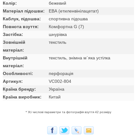
Колір:
бежевий
Матеріал підошви:
ЕВА (етиленвінілацетат)
Каблук, підошва:
спортивна підошва
Повнота взуття:
Комфортна G (7)
Застібка:
шнурівка
Зовнішній
текстиль
матеріал:
Внутрішній
текстиль, знімна м`яка устілка
матеріал:
Особливості:
перфорація
Артикул:
VC002-804
Країна бренду:
Україна
Країна виробник:
Китай
* Усі числові параметри та фотографія взуття 42 розміру