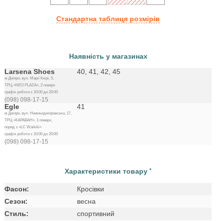
Стандартна таблиця розмірів
Наявність у магазинах
Larsena Shoes
40, 41, 42, 45
м.Дніпро, вул. Марії Кюрі, 5,
ТРЦ «NEO PLAZA», 2 поверх
графік роботи з 10:00 до 20:00
(098) 098-17-15
Egle
41
м.Дніпро, вул. Нижньодніпровська, 17,
ТРЦ «КАРАВАН», 1 поверх,
поряд з «LC Waikiki»
графік роботи з 10:00 до 20:00
(098) 098-17-15
Характеристики товару
*
Фасон:
Кросівки
Сезон:
весна
Стиль:
спортивний