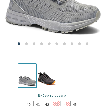
Виберіть розмір
40
41
42
43
44
45