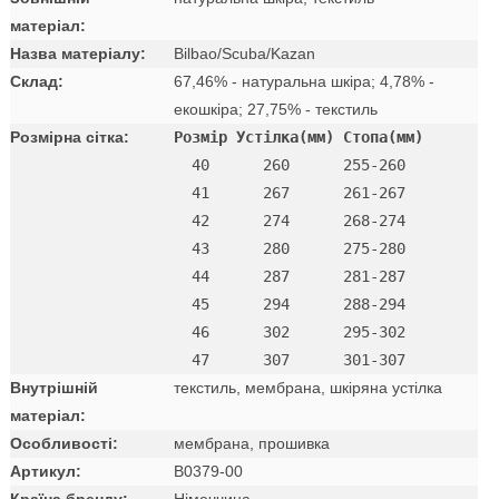
матеріал:
Назва матеріалу:
Bilbao/Scuba/Kazan
Склад:
67,46% - натуральна шкіра; 4,78% -
екошкіра; 27,75% - текстиль
Розмірна сітка:
Розмір Устілка(мм) Стопа(мм)
  40      260      255-260 

  41      267      261-267 

  42      274      268-274

  43      280      275-280

  44      287      281-287

  45      294      288-294

  46      302      295-302

Внутрішній
текстиль, мембрана, шкіряна устілка
матеріал:
Особливості:
мембрана, прошивка
Артикул:
B0379-00
Країна бренду:
Німеччина