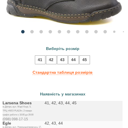
Виберіть розмір
41
42
43
44
45
Стандартна таблиця розмірів
Наявність у магазинах
Larsena Shoes
41, 42, 43, 44, 45
м.Дніпро, вул. Марії Кюрі, 5,
ТРЦ «NEO PLAZA», 2 поверх
графік роботи з 10:00 до 20:00
(098) 098-17-15
Egle
42, 43, 44
м.Дніпро, вул. Нижньодніпровська, 17,