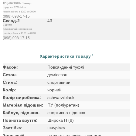
ТРЦ «КАРАВАН», 1 поверх,
поряд з «LC Waikiki»
графік роботи з 10:00 до 20:00
(098) 098-17-15
Склад-2
43
м.Дніпро
тільки онлайн замовлення
графік роботи з 10:00 до 20:00
(098) 098-17-15
Характеристики товару
*
Фасон:
Повсякденні туфлі
Сезон:
демісезон
Стиль:
спортивний
Колір:
чорний
Колір виробника:
schwarz/black
Матеріал підошви:
ПУ (поліуретан)
Каблук, підошва:
спортивна підошва
Повнота взуття:
Широка H (8)
Застібка:
шнурівка
Зовнішній
натуральна шкіра, текстиль