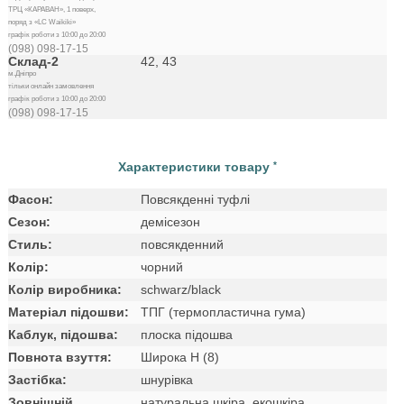
ТРЦ «КАРАВАН», 1 поверх,
поряд з «LC Waikiki»
графік роботи з 10:00 до 20:00
(098) 098-17-15
Склад-2
42, 43
м.Дніпро
тільки онлайн замовлення
графік роботи з 10:00 до 20:00
(098) 098-17-15
Характеристики товару
*
Фасон:
Повсякденні туфлі
Сезон:
демісезон
Стиль:
повсякденний
Колір:
чорний
Колір виробника:
schwarz/black
Матеріал підошви:
ТПГ (термопластична гума)
Каблук, підошва:
плоска підошва
Повнота взуття:
Широка H (8)
Застібка:
шнурівка
Зовнішній
натуральна шкіра, екошкіра