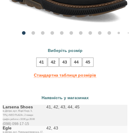
Виберіть розмір
41
42
43
44
45
Стандартна таблиця розмірів
Наявність у магазинах
Larsena Shoes
41, 42, 43, 44, 45
м.Дніпро, вул. Марії Кюрі, 5,
ТРЦ «NEO PLAZA», 2 поверх
графік роботи з 10:00 до 20:00
(098) 098-17-15
Egle
42, 43
м.Дніпро, вул. Нижньодніпровська, 17,