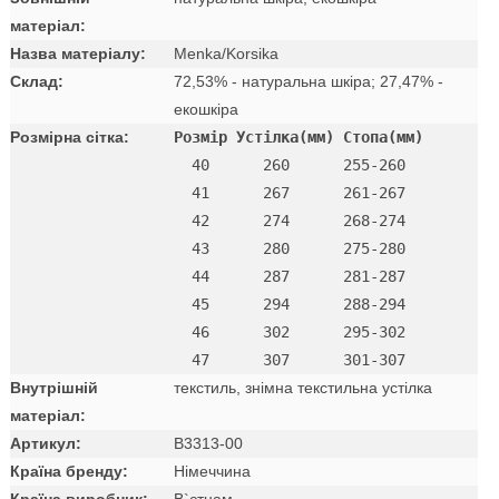
матеріал:
Назва матеріалу:
Menka/Korsika
Склад:
72,53% - натуральна шкіра; 27,47% -
екошкіра
Розмірна сітка:
Розмір Устілка(мм) Стопа(мм)
  40      260      255-260 

  41      267      261-267 

  42      274      268-274

  43      280      275-280

  44      287      281-287

  45      294      288-294

  46      302      295-302

Внутрішній
текстиль, знімна текстильна устілка
матеріал:
Артикул:
B3313-00
Країна бренду:
Німеччина
Країна виробник:
В`єтнам