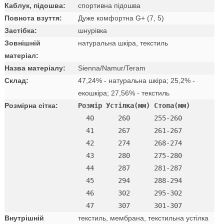
Каблук, підошва:
спортивна підошва
Повнота взуття:
Дуже комфортна G+ (7, 5)
Застібка:
шнурівка
Зовнішній
натуральна шкіра, текстиль
матеріал:
Назва матеріалу:
Sienna/Namur/Teram
Склад:
47,24% - натуральна шкіра; 25,2% -
екошкіра; 27,56% - текстиль
Розмірна сітка:
Розмір Устілка(мм) Стопа(мм)
  40      260      255-260 

  41      267      261-267 

  42      274      268-274

  43      280      275-280

  44      287      281-287

  45      294      288-294

  46      302      295-302

Внутрішній
текстиль, мембрана, текстильна устілка