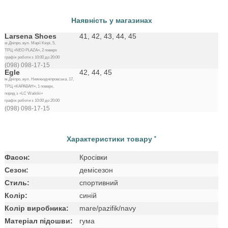
Наявність у магазинах
Larsena Shoes
41, 42, 43, 44, 45
м.Дніпро, вул. Марії Кюрі, 5,
ТРЦ «NEO PLAZA», 2 поверх
графік роботи з 10:00 до 20:00
(098) 098-17-15
Egle
42, 44, 45
м.Дніпро, вул. Нижньодніпровська, 17,
ТРЦ «КАРАВАН», 1 поверх,
поряд з «LC Waikiki»
графік роботи з 10:00 до 20:00
(098) 098-17-15
Характеристики товару
*
Фасон:
Кросівки
Сезон:
демісезон
Стиль:
спортивний
Колір:
синій
Колір виробника:
mare/pazifik/navy
Матеріал підошви:
гума