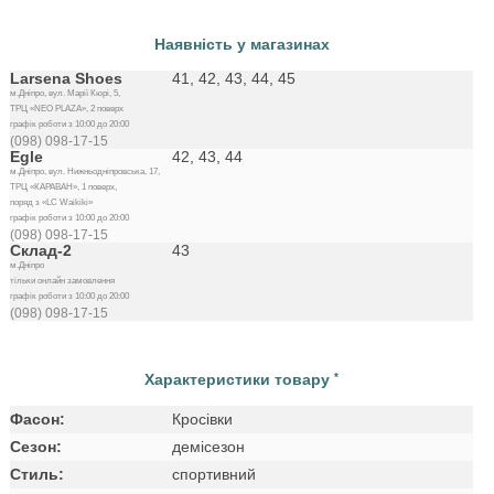
Наявність у магазинах
Larsena Shoes
41, 42, 43, 44, 45
м.Дніпро, вул. Марії Кюрі, 5,
ТРЦ «NEO PLAZA», 2 поверх
графік роботи з 10:00 до 20:00
(098) 098-17-15
Egle
42, 43, 44
м.Дніпро, вул. Нижньодніпровська, 17,
ТРЦ «КАРАВАН», 1 поверх,
поряд з «LC Waikiki»
графік роботи з 10:00 до 20:00
(098) 098-17-15
Склад-2
43
м.Дніпро
тільки онлайн замовлення
графік роботи з 10:00 до 20:00
(098) 098-17-15
Характеристики товару
*
Фасон:
Кросівки
Сезон:
демісезон
Стиль:
спортивний