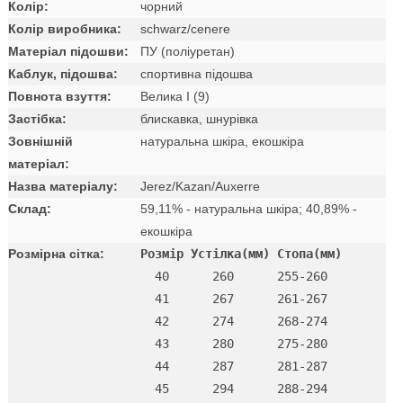
Колір:
чорний
Колір виробника:
schwarz/cenere
Матеріал підошви:
ПУ (поліуретан)
Каблук, підошва:
спортивна підошва
Повнота взуття:
Велика I (9)
Застібка:
блискавка, шнурівка
Зовнішній
натуральна шкіра, екошкіра
матеріал:
Назва матеріалу:
Jerez/Kazan/Auxerre
Склад:
59,11% - натуральна шкіра; 40,89% -
екошкіра
Розмірна сітка:
Розмір Устілка(мм) Стопа(мм)
  40      260      255-260 

  41      267      261-267 

  42      274      268-274

  43      280      275-280

  44      287      281-287

  45      294      288-294
