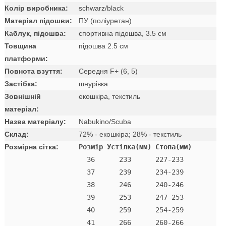
Колір виробника:
schwarz/black
Матеріал підошви:
ПУ (поліуретан)
Каблук, підошва:
спортивна підошва, 3.5 см
Товщина
підошва 2.5 см
платформи:
Повнота взуття:
Середня F+ (6, 5)
Застібка:
шнурівка
Зовнішній
екошкіра, текстиль
матеріал:
Назва матеріалу:
Nabukino/Scuba
Склад:
72% - екошкіра; 28% - текстиль
Розмірна сітка:
Розмір Устілка(мм) Стопа(мм)
  36      233      227-233 

  37      239      234-239 

  38      246      240-246 

  39      253      247-253 

  40      259      254-259 

  41      266      260-266 
