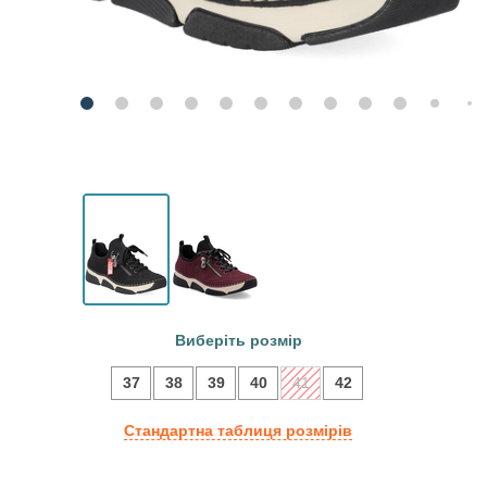
Виберіть розмір
37
38
39
40
41
42
Стандартна таблиця розмірів