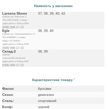
Наявність у магазинах
Larsena Shoes
37, 38, 39, 40, 42
м.Дніпро, вул. Марії Кюрі, 5,
ТРЦ «NEO PLAZA», 2 поверх
графік роботи з 10:00 до 20:00
(098) 098-17-15
Egle
38, 39, 40
м.Дніпро, вул. Нижньодніпровська, 17,
ТРЦ «КАРАВАН», 1 поверх,
поряд з «LC Waikiki»
графік роботи з 10:00 до 20:00
(098) 098-17-15
Склад-2
38, 39
м.Дніпро
тільки онлайн замовлення
графік роботи з 10:00 до 20:00
(098) 098-17-15
Характеристики товару
*
Фасон:
Кросівки
Сезон:
демісезон
Стиль:
спортивний
Колір:
чорний