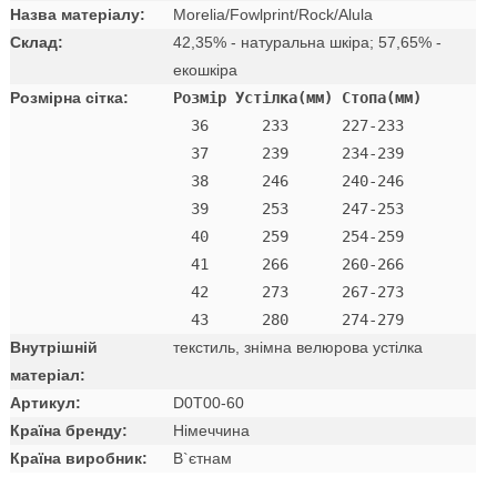
Назва матеріалу:
Morelia/Fowlprint/Rock/Alula
Склад:
42,35% - натуральна шкіра; 57,65% -
екошкіра
Розмірна сітка:
Розмір Устілка(мм) Стопа(мм)
  36      233      227-233 

  37      239      234-239 

  38      246      240-246 

  39      253      247-253 

  40      259      254-259 

  41      266      260-266 

  42      273      267-273

Внутрішній
текстиль, знімна велюрова устілка
матеріал:
Артикул:
D0T00-60
Країна бренду:
Німеччина
Країна виробник:
В`єтнам