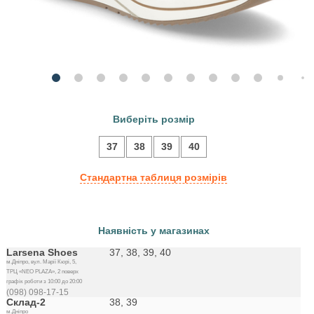
Виберіть розмір
37
38
39
40
Стандартна таблиця розмірів
Наявність у магазинах
Larsena Shoes
37, 38, 39, 40
м.Дніпро, вул. Марії Кюрі, 5,
ТРЦ «NEO PLAZA», 2 поверх
графік роботи з 10:00 до 20:00
(098) 098-17-15
Склад-2
38, 39
м.Дніпро