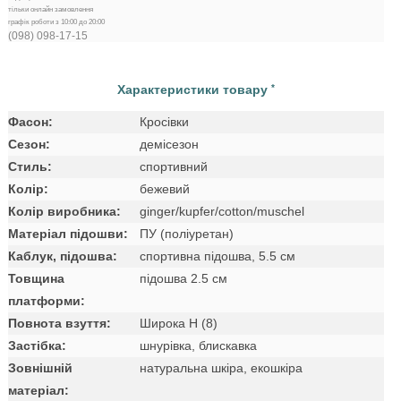
тільки онлайн замовлення
графік роботи з 10:00 до 20:00
(098) 098-17-15
Характеристики товару
*
Фасон:
Кросівки
Сезон:
демісезон
Стиль:
спортивний
Колір:
бежевий
Колір виробника:
ginger/kupfer/cotton/muschel
Матеріал підошви:
ПУ (поліуретан)
Каблук, підошва:
спортивна підошва, 5.5 см
Товщина
підошва 2.5 см
платформи:
Повнота взуття:
Широка H (8)
Застібка:
шнурівка, блискавка
Зовнішній
натуральна шкіра, екошкіра
матеріал: