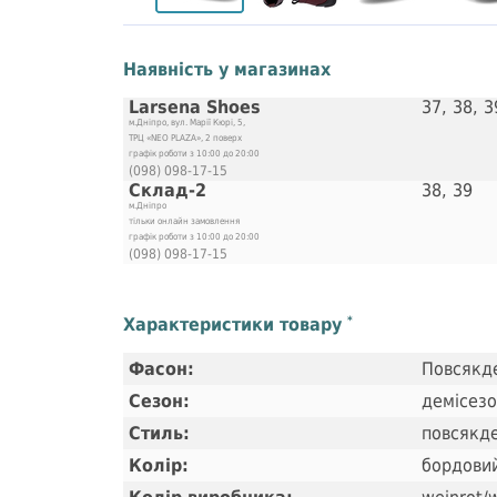
Наявність у магазинах
Larsena Shoes
37, 38, 3
м.Дніпро, вул. Марії Кюрі, 5,
ТРЦ «NEO PLAZA», 2 поверх
графік роботи з 10:00 до 20:00
(098) 098-17-15
Склад-2
38, 39
м.Дніпро
тільки онлайн замовлення
графік роботи з 10:00 до 20:00
(098) 098-17-15
Характеристики товару
*
Фасон:
Повсякд
Сезон:
демісез
Стиль:
повсякд
Колір:
бордови