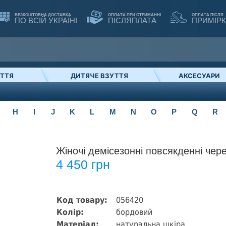
БЕЗКОШТОВНА ДОСТАВКА
ОПЛАТА ПРИ ОТРИМАННІ
ОПЛАТА ПІСЛЯ
ПО ВСІЙ УКРАЇНІ
ПІСЛЯПЛАТА
ПРИМІР
УТТЯ
ДИТЯЧЕ ВЗУТТЯ
АКСЕСУАРИ
H
I
J
K
L
M
N
O
P
Q
R
Жіночі демісезонні повсякденні чер
4 450 грн
Код товару:
056420
Колір:
бордовий
Матеріал:
натуральна шкіра,