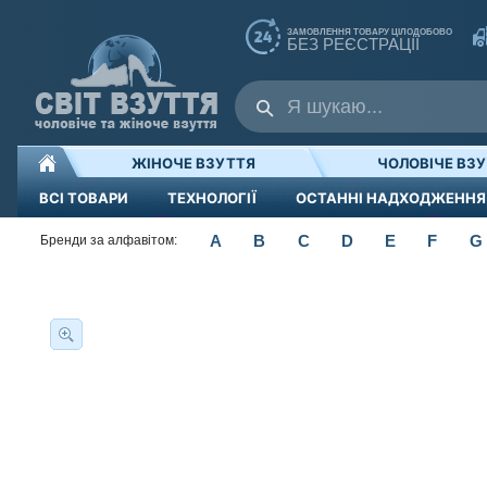
ЗАМОВЛЕННЯ ТОВАРУ ЦІЛОДОБОВО
БЕЗ РЕЄСТРАЦІЇ
ЖІНОЧЕ ВЗУТТЯ
ЧОЛОВІЧЕ ВЗ
ВСІ ТОВАРИ
ТЕХНОЛОГІЇ
ОСТАННІ НАДХОДЖЕННЯ
A
B
C
D
E
F
G
Бренди за алфавітом: