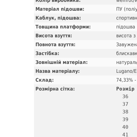
Колір виробника:
weinrot/
Матеріал підошви:
ПУ (полі
Каблук, підошва:
спортивн
Товщина платформи:
підошва 
Висота взуття:
висота з
Повнота взуття:
Завужена
Застібка:
блискавк
Зовнішній матеріал:
натураль
Назва матеріалу:
Lugano/E
Склад:
74,33% -
Розмірна сітка:
Розмір
  36   
  37   
  38   
  39   
  40   
  41   