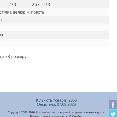
стілка велюр + повсть
а
на
тя 38 розміру
Кількість товарів: 2366
Оновлено: 07.08.2026
Copyright 2007-2026 © mir-obuvi.com - модний інтернет-магазин взуття.
Безкоштовна доставка по всій Україні!