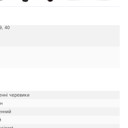
9, 40
енні черевики
он
енний
й