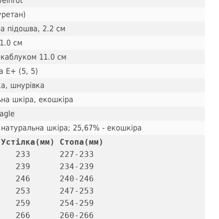
weinrot
уретан)
а підошва, 2.2 см
1.0 см
 каблуком 11.0 см
 E+ (5, 5)
а, шнурівка
на шкіра, екошкіра
agle
 натуральна шкіра; 25,67% - екошкіра
 Устілка(мм) Стопа(мм)
   233      227-233 

   239      234-239 

   246      240-246 

   253      247-253 

   259      254-259 

   266      260-266 
