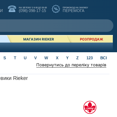
НА ЗВ'ЯЗКУ З 9:00 ДО 20:00
ПРОМОКОД НА ЗНИЖКУ
КИ
(098) 098-17-15
ПЕРЕМОГА
МАГАЗИН RIEKER
РОЗПРОДАЖ
S
T
U
V
W
X
Y
Z
123
ВСІ
Повернутись до переліку товарів
евики Rieker