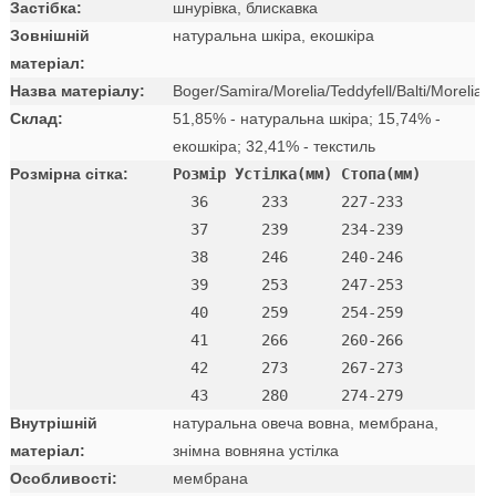
Застібка:
шнурівка, блискавка
Зовнішній
натуральна шкіра, екошкіра
матеріал:
Назва матеріалу:
Boger/Samira/Morelia/Teddyfell/Balti/Morelia
Склад:
51,85% - натуральна шкіра; 15,74% -
екошкіра; 32,41% - текстиль
Розмірна сітка:
Розмір Устілка(мм) Стопа(мм)
  36      233      227-233 

  37      239      234-239 

  38      246      240-246 

  39      253      247-253 

  40      259      254-259 

  41      266      260-266 

  42      273      267-273

Внутрішній
натуральна овеча вовна, мембрана,
матеріал:
знімна вовняна устілка
Особливості:
мембрана