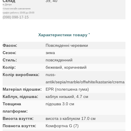
Склад
39, 40
м.Дніпро
тільки онлайн замовлення
графік роботи з 10:00 до 20:00
(098) 098-17-15
Характеристики товару
*
Фасон:
Повсякденні черевики
Сезон:
зима
Стиль:
повсякденний
Колір:
бежевий, коричневий
Колір виробника:
nuss-
antik/sepia/marble/offwhite/kastanie/crema
Матеріал підошви:
EPR (полегшена гума)
Каблук, підошва:
каблук низький, 4.7 см
Товщина
підошва 3.0 см
платформи:
Висота взуття:
висота з каблуком 17.0 см
Повнота взуття:
Комфортна G (7)