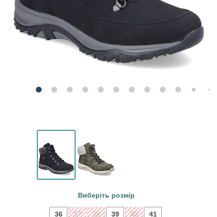
Виберіть розмір
36
37
38
39
40
41