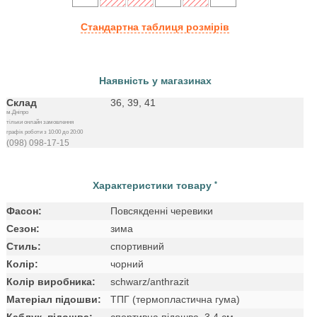
Стандартна таблиця розмірів
Наявність у магазинах
Склад
36, 39, 41
м.Дніпро
тільки онлайн замовлення
графік роботи з 10:00 до 20:00
(098) 098-17-15
Характеристики товару
*
Фасон:
Повсякденні черевики
Сезон:
зима
Стиль:
спортивний
Колір:
чорний
Колір виробника:
schwarz/anthrazit
Матеріал підошви:
ТПГ (термопластична гума)
Каблук, підошва:
спортивна підошва, 3.4 см