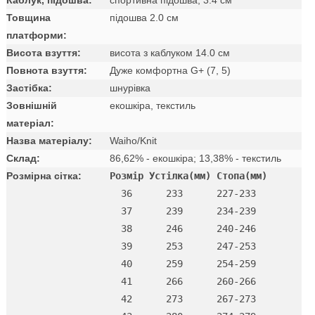
Товщина
підошва 2.0 см
платформи:
Висота взуття:
висота з каблуком 14.0 см
Повнота взуття:
Дуже комфортна G+ (7, 5)
Застібка:
шнурівка
Зовнішній
екошкіра, текстиль
матеріал:
Назва матеріалу:
Waiho/Knit
Склад:
86,62% - екошкіра; 13,38% - текстиль
Розмірна сітка:
Розмір Устілка(мм) Стопа(мм)
  36      233      227-233 

  37      239      234-239 

  38      246      240-246 

  39      253      247-253 

  40      259      254-259 

  41      266      260-266 

  42      273      267-273
