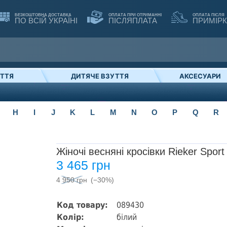
БЕЗКОШТОВНА ДОСТАВКА
ОПЛАТА ПРИ ОТРИМАННІ
ОПЛАТА ПІСЛЯ
ПО ВСІЙ УКРАЇНІ
ПІСЛЯПЛАТА
ПРИМІР
УТТЯ
ДИТЯЧЕ ВЗУТТЯ
АКСЕСУАРИ
H
I
J
K
L
M
N
O
P
Q
R
Жіночі весняні кросівки Rieker Sport
3 465 грн
4 950 грн
(−30%)
Код товару:
089430
Колір:
білий