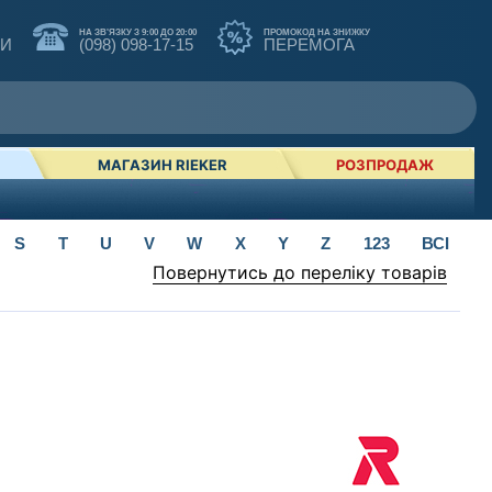
НА ЗВ'ЯЗКУ З 9:00 ДО 20:00
ПРОМОКОД НА ЗНИЖКУ
КИ
(098) 098-17-15
ПЕРЕМОГА
МАГАЗИН RIEKER
РОЗПРОДАЖ
S
T
U
V
W
X
Y
Z
123
ВСІ
Повернутись до переліку товарів