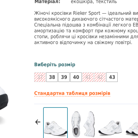
Матеріал:
екошкіра, текстиль
Жіночі кросівки Rieker Sport — ідеальний в
високоякісного дихаючого сітчастого мате
Спеціальна підошва з комбінації легкого ЕВ
амортизацію та комфорт при кожному кроці
стопи, роблячи ці кросівки незамінними д
активного відпочинку на свіжому повітрі.
Виберіть розмір
37
38
39
40
41
42
43
Стандартна таблиця розмірів