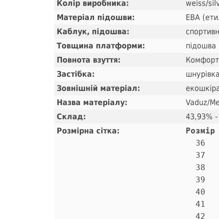
Колір виробника:
weiss/sil
Матеріал підошви:
ЕВА (ети
Каблук, підошва:
спортивн
Товщина платформи:
підошва 
Повнота взуття:
Комфорт
Застібка:
шнурівк
Зовнішній матеріал:
екошкіра
Назва матеріалу:
Vaduz/M
Склад:
43,93% -
Розмірна сітка:
Розмір
  36   
  37   
  38   
  39   
  40   
  41   
  42   