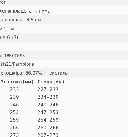
ver
ленвінілацетат), гума
а підошва, 4.5 см
2.5 см
на G (7)
а
, текстиль
esh21/Pamplona
 екошкіра; 56,07% - текстиль
 Устілка(мм) Стопа(мм)
   233      227-233 

   239      234-239 

   246      240-246 

   253      247-253 

   259      254-259 

   266      260-266 

   273      267-273
