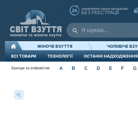
ЗАМОВЛЕННЯ ТОВАРУ ЦІЛОДОБОВО
БЕЗ РЕЄСТРАЦІЇ
ЖІНОЧЕ ВЗУТТЯ
ЧОЛОВІЧЕ ВЗ
ВСІ ТОВАРИ
ТЕХНОЛОГІЇ
ОСТАННІ НАДХОДЖЕННЯ
A
B
C
D
E
F
G
Бренди за алфавітом: