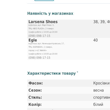
Наявність у магазинах
Larsena Shoes
38, 39, 4
м.Дніпро, вул. Марії Кюрі, 5,
ТРЦ «NEO PLAZA», 2 поверх
графік роботи з 10:00 до 20:00
(098) 098-17-15
Egle
40
м.Дніпро, вул. Нижньодніпровська, 17,
ТРЦ «КАРАВАН», 1 поверх,
поряд з «LC Waikiki»
графік роботи з 10:00 до 20:00
(098) 098-17-15
Характеристики товару
*
Фасон:
Кросівки
Сезон:
весна
Стиль:
спортив
Колір:
білий