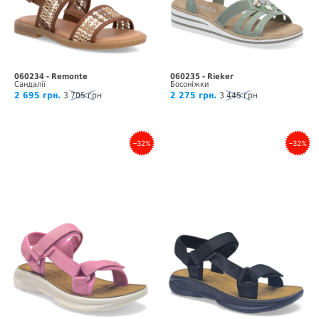
060234 - Remonte
060235 - Rieker
Сандалії
Босоніжки
2 695 грн.
3 705 грн
2 275 грн.
3 445 грн
–32%
–32%