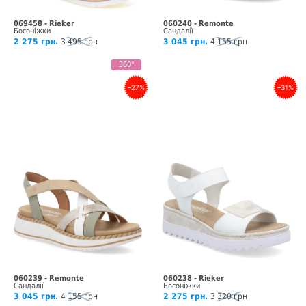
069458 - Rieker
060240 - Remonte
Босоніжки
Сандалії
2 275 грн.
3 495 грн
3 045 грн.
4 155 грн
360°
–27%
–31%
060239 - Remonte
060238 - Rieker
Сандалії
Босоніжки
3 045 грн.
4 155 грн
2 275 грн.
3 320 грн