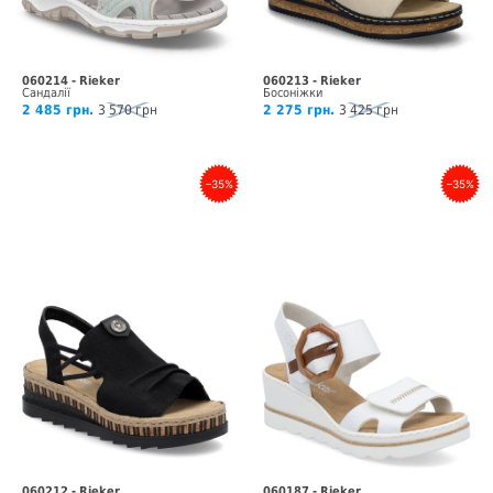
060214 - Rieker
060213 - Rieker
Сандалії
Босоніжки
2 485 грн.
3 570 грн
2 275 грн.
3 425 грн
–35%
–35%
060212 - Rieker
060187 - Rieker