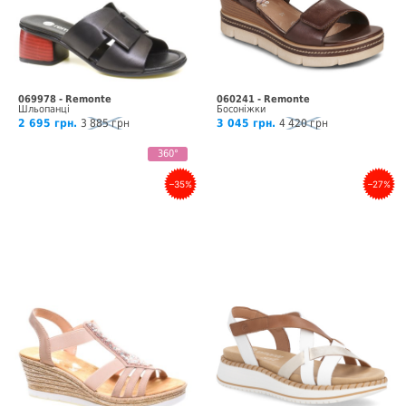
069978 - Remonte
060241 - Remonte
Шльопанці
Босоніжки
2 695 грн.
3 885 грн
3 045 грн.
4 420 грн
360°
–35%
–27%