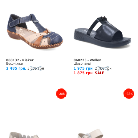
060137 - Rieker
060223 - Wollen
Босоніжки
Шльопанці
2 485 грн.
3 635 грн
1 975 грн.
2 760 грн
1 875 грн
SALE
–30%
–33%