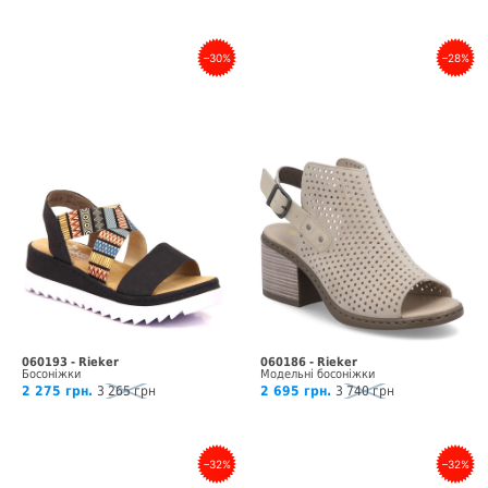
–30%
–28%
060193 - Rieker
060186 - Rieker
Босоніжки
Модельні босоніжки
2 275 грн.
3 265 грн
2 695 грн.
3 740 грн
–32%
–32%