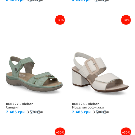
–30%
–31%
060227 - Rieker
060226 - Rieker
Сандалії
Модельні босоніжки
2 485 грн.
3 570 грн
2 485 грн.
3 600 грн
–30%
–30%