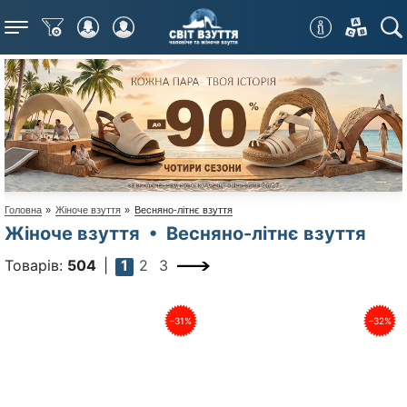
Меню
Головна
»
Жіноче взуття
»
Весняно-літнє взуття
Жіноче взуття • Весняно-літнє взуття
Товарів:
504
1
2
3
–31%
–32%