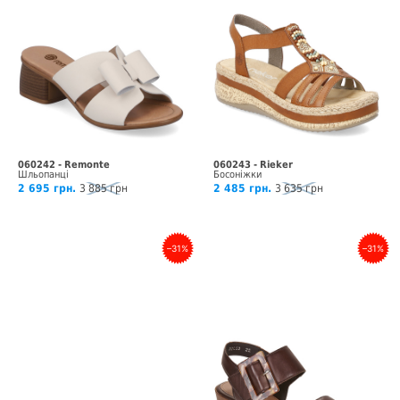
060242 - Remonte
060243 - Rieker
Шльопанці
Босоніжки
2 695 грн.
3 885 грн
2 485 грн.
3 635 грн
–31%
–31%