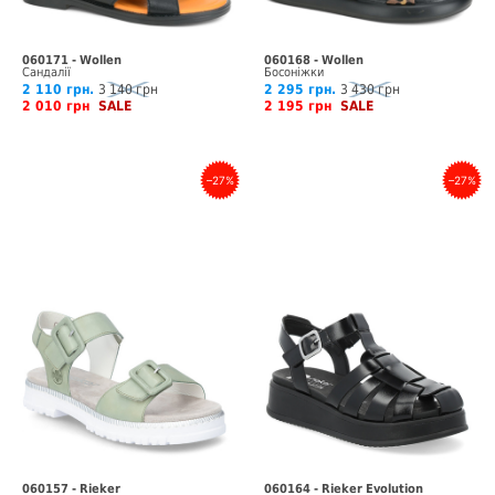
060171 - Wollen
060168 - Wollen
Сандалії
Босоніжки
2 110 грн.
3 140 грн
2 295 грн.
3 430 грн
2 010 грн
SALE
2 195 грн
SALE
–27%
–27%
060157 - Rieker
060164 - Rieker Evolution