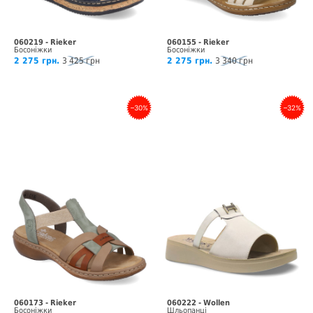
060219 - Rieker
060155 - Rieker
Босоніжки
Босоніжки
2 275 грн.
3 425 грн
2 275 грн.
3 340 грн
–30%
–32%
060173 - Rieker
060222 - Wollen
Босоніжки
Шльопанці