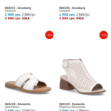
060231 - Grunberg
060230 - Grunberg
Сандалії
Сандалії
1 900 грн.
2 645 грн
1 900 грн.
2 645 грн
1 800 грн
SALE
1 800 грн
SALE
–32%
–29%
060228 - Remonte
060229 - Remonte
Шльопанці
Модельні босоніжки
2 485 грн.
3 635 грн
3 045 грн.
4 260 грн