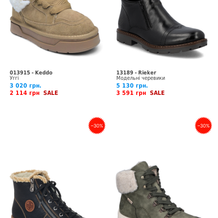
013915 - Keddo
13189 - Rieker
Уггі
Модельні черевики
3 020 грн.
5 130 грн.
2 114 грн
SALE
3 591 грн
SALE
–30%
–30%