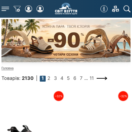
Меню
Головна
Товарів:
2130
1
2
3
4
5
6
7
...
11
–32%
–32%