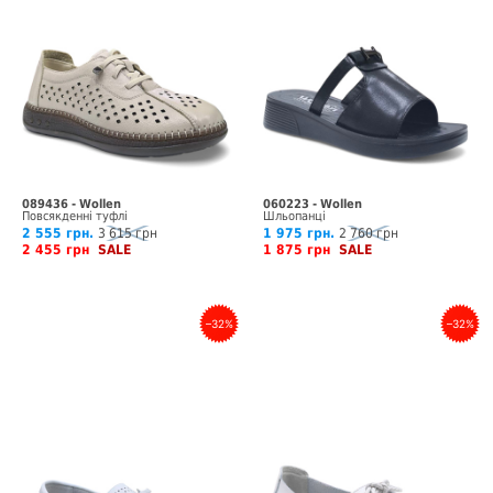
089436 - Wollen
060223 - Wollen
Повсякденні туфлі
Шльопанці
2 555 грн.
3 615 грн
1 975 грн.
2 760 грн
2 455 грн
SALE
1 875 грн
SALE
–32%
–32%