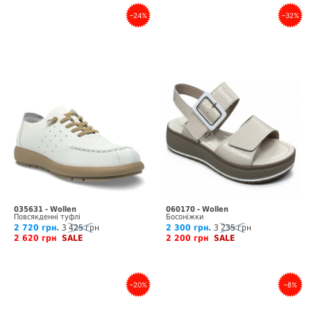
–24%
–32%
035631 - Wollen
060170 - Wollen
Повсякденні туфлі
Босоніжки
2 720 грн.
3 425 грн
2 300 грн.
3 235 грн
2 620 грн
SALE
2 200 грн
SALE
–20%
–8%