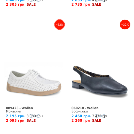
2 405 грн.
3 395 грн
2 835 грн.
4 025 грн
2 305 грн
SALE
2 735 грн
SALE
–32%
–32%
089423 - Wollen
060218 - Wollen
Мокасини
Босоніжки
2 195 грн.
3 080 грн
2 460 грн.
3 475 грн
2 095 грн
SALE
2 360 грн
SALE