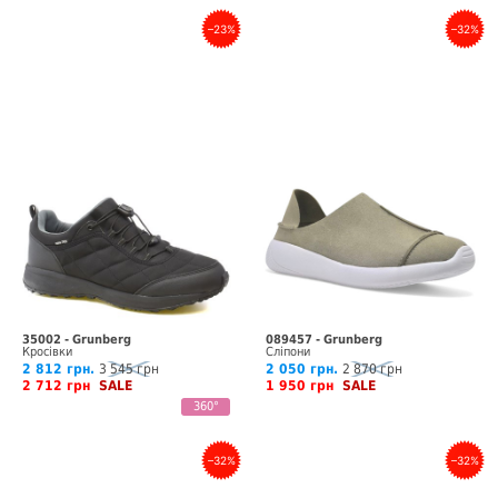
–23%
–32%
35002 - Grunberg
089457 - Grunberg
Кросівки
Сліпони
2 812 грн.
3 545 грн
2 050 грн.
2 870 грн
2 712 грн
SALE
1 950 грн
SALE
360°
–32%
–32%