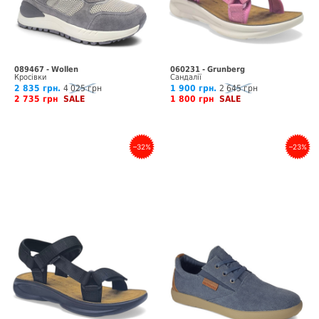
089467 - Wollen
060231 - Grunberg
Кросівки
Сандалії
2 835 грн.
4 025 грн
1 900 грн.
2 645 грн
2 735 грн
SALE
1 800 грн
SALE
–32%
–23%